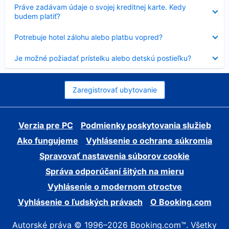
Nezobrazuje
Práve zadávam údaje o svojej kreditnej karte. Kedy
sa
budem platiť?
Nezobrazuje
Potrebuje hotel zálohu alebo platbu vopred?
sa
Nezobrazuje
Je možné požiadať prístelku alebo detskú postieľku?
sa
Zaregistrovať ubytovanie
Verzia pre PC
Podmienky poskytovania služieb
Ako fungujeme
Vyhlásenie o ochrane súkromia
Spravovať nastavenia súborov cookie
Správa odporúčaní šitých na mieru
Vyhlásenie o modernom otroctve
Vyhlásenie o ľudských právach
O Booking.com
Autorské práva © 1996–2026 Booking.com™. Všetky