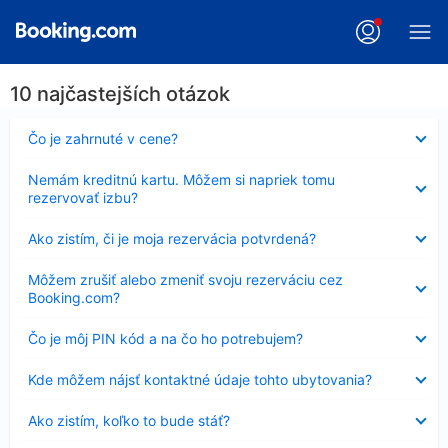
10 najčastejších otázok
Nezobrazuje
Čo je zahrnuté v cene?
sa
Nezobrazuje
Nemám kreditnú kartu. Môžem si napriek tomu
sa
rezervovať izbu?
Nezobrazuje
Ako zistím, či je moja rezervácia potvrdená?
sa
Nezobrazuje
Môžem zrušiť alebo zmeniť svoju rezerváciu cez
sa
Booking.com?
Nezobrazuje
Čo je môj PIN kód a na čo ho potrebujem?
sa
Nezobrazuje
Kde môžem nájsť kontaktné údaje tohto ubytovania?
sa
Nezobrazuje
Ako zistím, koľko to bude stáť?
sa