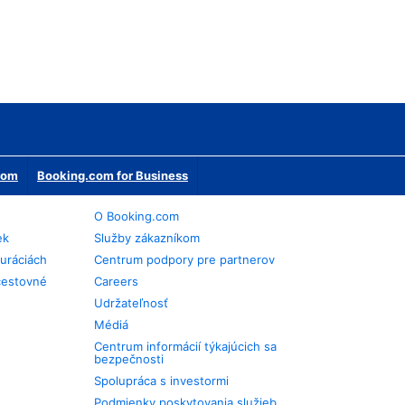
erom
Booking.com for Business
O Booking.com
ek
Služby zákazníkom
auráciách
Centrum podpory pre partnerov
cestovné
Careers
Udržateľnosť
Médiá
Centrum informácií týkajúcich sa
bezpečnosti
Spolupráca s investormi
Podmienky poskytovania služieb