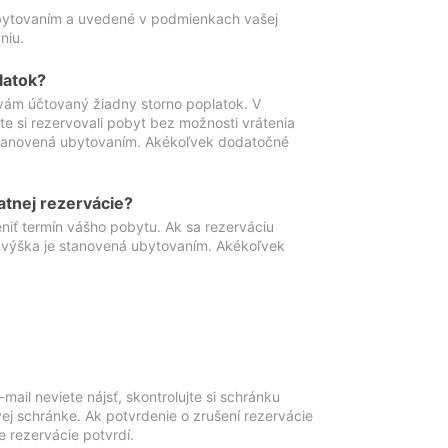
ubytovaním a uvedené v podmienkach vašej
niu.
latok?
vám účtovaný žiadny storno poplatok. V
te si rezervovali pobyt bez možnosti vrátenia
 stanovená ubytovaním. Akékoľvek dodatočné
atnej rezervácie?
niť termín vášho pobytu. Ak sa rezerváciu
o výška je stanovená ubytovaním. Akékoľvek
mail neviete nájsť, skontrolujte si schránku
vej schránke. Ak potvrdenie o zrušení rezervácie
 rezervácie potvrdí.