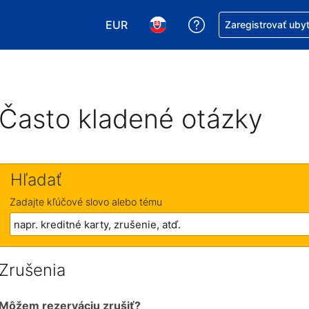
EUR
Získajte pomoc s r
Zaregistrovať uby
Vybrať menu. Momentálne máte zvol
Vybrať jazyk. Momentálne mát
Často kladené otázky
Hľadať
Zadajte kľúčové slovo alebo tému
Zrušenia
Môžem rezerváciu zrušiť?