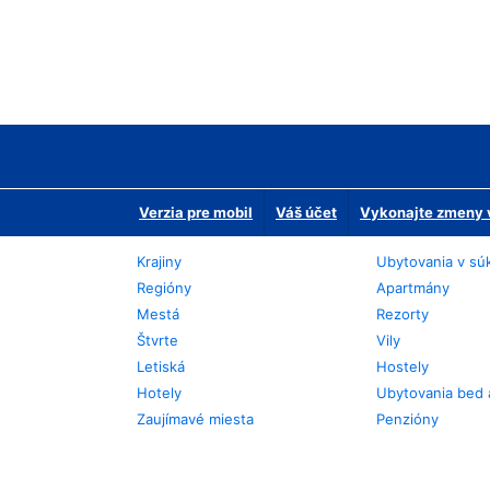
Verzia pre mobil
Váš účet
Vykonajte zmeny v
Krajiny
Ubytovania v sú
Regióny
Apartmány
Mestá
Rezorty
Štvrte
Vily
Letiská
Hostely
Hotely
Ubytovania bed 
Zaujímavé miesta
Penzióny