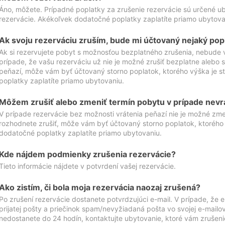
Áno, môžete. Prípadné poplatky za zrušenie rezervácie sú určené 
rezervácie. Akékoľvek dodatočné poplatky zaplatíte priamo ubytova
Ak svoju rezerváciu zruším, bude mi účtovaný nejaký pop
Ak si rezervujete pobyt s možnosťou bezplatného zrušenia, nebude 
prípade, že vašu rezerváciu už nie je možné zrušiť bezplatne alebo s
peňazí, môže vám byť účtovaný storno poplatok, ktorého výška je
poplatky zaplatíte priamo ubytovaniu.
Môžem zrušiť alebo zmeniť termín pobytu v prípade nevr
V prípade rezervácie bez možnosti vrátenia peňazí nie je možné zme
rozhodnete zrušiť, môže vám byť účtovaný storno poplatok, ktoréh
dodatočné poplatky zaplatíte priamo ubytovaniu.
Kde nájdem podmienky zrušenia rezervácie?
Tieto informácie nájdete v potvrdení vašej rezervácie.
Ako zistím, či bola moja rezervácia naozaj zrušená?
Po zrušení rezervácie dostanete potvrdzujúci e-mail. V prípade, že e-
prijatej pošty a priečinok spam/nevyžiadaná pošta vo svojej e-mailo
nedostanete do 24 hodín, kontaktujte ubytovanie, ktoré vám zrušenie