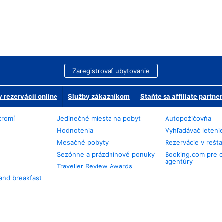
Zaregistrovať ubytovanie
 rezervácii online
Služby zákazníkom
Staňte sa affiliate partn
kromí
Jedinečné miesta na pobyt
Autopožičovňa
Hodnotenia
Vyhľadávač leteni
Mesačné pobyty
Rezervácie v rešt
Sezónne a prázdninové ponuky
Booking.com pre 
agentúry
Traveller Review Awards
and breakfast