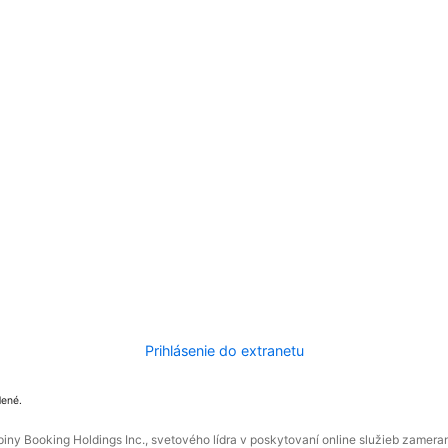
Prihlásenie do extranetu
dené.
ny Booking Holdings Inc., svetového lídra v poskytovaní online služieb zamera