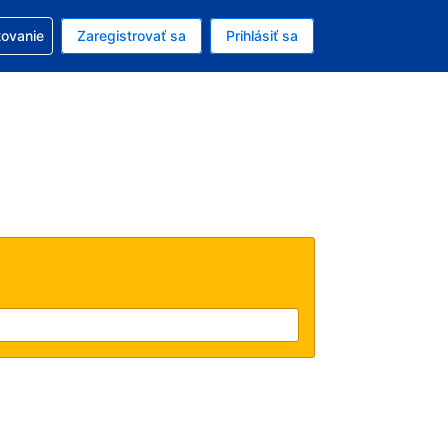
ezerváciou
tovanie
Zaregistrovať sa
Prihlásiť sa
enú menu EUR
e zvolený jazyk V slovenčine