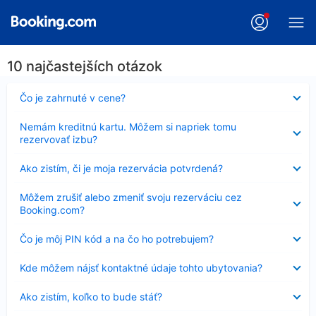
10 najčastejších otázok
Nezobrazuje
Čo je zahrnuté v cene?
sa
Nezobrazuje
Nemám kreditnú kartu. Môžem si napriek tomu
sa
rezervovať izbu?
Nezobrazuje
Ako zistím, či je moja rezervácia potvrdená?
sa
Nezobrazuje
Môžem zrušiť alebo zmeniť svoju rezerváciu cez
sa
Booking.com?
Nezobrazuje
Čo je môj PIN kód a na čo ho potrebujem?
sa
Nezobrazuje
Kde môžem nájsť kontaktné údaje tohto ubytovania?
sa
Nezobrazuje
Ako zistím, koľko to bude stáť?
sa