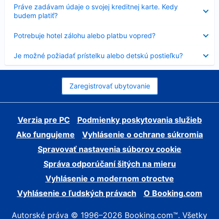
Nezobrazuje
Práve zadávam údaje o svojej kreditnej karte. Kedy
sa
budem platiť?
Nezobrazuje
Potrebuje hotel zálohu alebo platbu vopred?
sa
Nezobrazuje
Je možné požiadať prístelku alebo detskú postieľku?
sa
Zaregistrovať ubytovanie
Verzia pre PC
Podmienky poskytovania služieb
Ako fungujeme
Vyhlásenie o ochrane súkromia
Spravovať nastavenia súborov cookie
Správa odporúčaní šitých na mieru
Vyhlásenie o modernom otroctve
Vyhlásenie o ľudských právach
O Booking.com
Autorské práva © 1996–2026 Booking.com™. Všetky