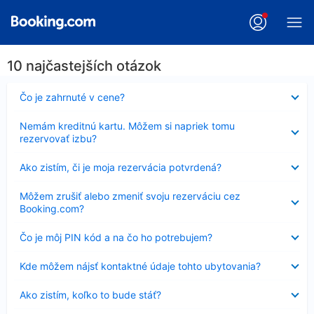
10 najčastejších otázok
Nezobrazuje
Čo je zahrnuté v cene?
sa
Nezobrazuje
Nemám kreditnú kartu. Môžem si napriek tomu
sa
rezervovať izbu?
Nezobrazuje
Ako zistím, či je moja rezervácia potvrdená?
sa
Nezobrazuje
Môžem zrušiť alebo zmeniť svoju rezerváciu cez
sa
Booking.com?
Nezobrazuje
Čo je môj PIN kód a na čo ho potrebujem?
sa
Nezobrazuje
Kde môžem nájsť kontaktné údaje tohto ubytovania?
sa
Nezobrazuje
Ako zistím, koľko to bude stáť?
sa