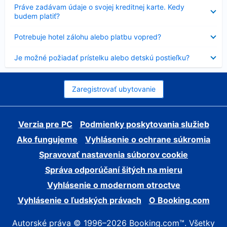
Nezobrazuje
Práve zadávam údaje o svojej kreditnej karte. Kedy
sa
budem platiť?
Nezobrazuje
Potrebuje hotel zálohu alebo platbu vopred?
sa
Nezobrazuje
Je možné požiadať prístelku alebo detskú postieľku?
sa
Zaregistrovať ubytovanie
Verzia pre PC
Podmienky poskytovania služieb
Ako fungujeme
Vyhlásenie o ochrane súkromia
Spravovať nastavenia súborov cookie
Správa odporúčaní šitých na mieru
Vyhlásenie o modernom otroctve
Vyhlásenie o ľudských právach
O Booking.com
Autorské práva © 1996–2026 Booking.com™. Všetky