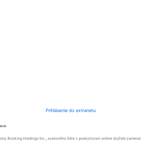
Prihlásenie do extranetu
dené.
ny Booking Holdings Inc., svetového lídra v poskytovaní online služieb zamera