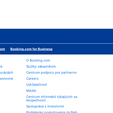
erom
Booking.com for Business
O Booking.com
ek
Služby zákazníkom
auráciách
Centrum podpory pre partnerov
cestovné
Careers
Udržateľnosť
Médiá
Centrum informácií týkajúcich sa
bezpečnosti
Spolupráca s investormi
Podmienky poskytovania služieb