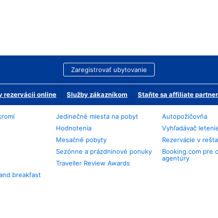
Zaregistrovať ubytovanie
 rezervácii online
Služby zákazníkom
Staňte sa affiliate partn
kromí
Jedinečné miesta na pobyt
Autopožičovňa
Hodnotenia
Vyhľadávač leteni
Mesačné pobyty
Rezervácie v rešt
Sezónne a prázdninové ponuky
Booking.com pre 
agentúry
Traveller Review Awards
and breakfast