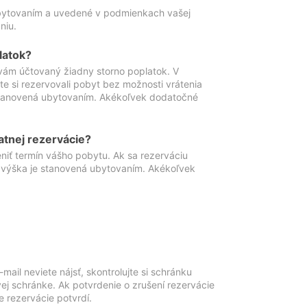
ubytovaním a uvedené v podmienkach vašej
niu.
latok?
vám účtovaný žiadny storno poplatok. V
te si rezervovali pobyt bez možnosti vrátenia
 stanovená ubytovaním. Akékoľvek dodatočné
atnej rezervácie?
niť termín vášho pobytu. Ak sa rezerváciu
o výška je stanovená ubytovaním. Akékoľvek
mail neviete nájsť, skontrolujte si schránku
vej schránke. Ak potvrdenie o zrušení rezervácie
 rezervácie potvrdí.