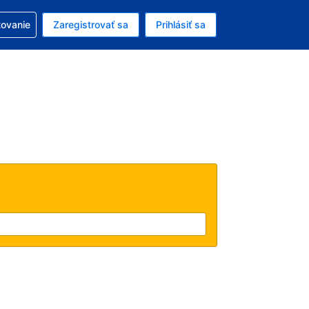
ezerváciou
tovanie
Zaregistrovať sa
Prihlásiť sa
ú menu Americký dolár
e zvolený jazyk V slovenčine