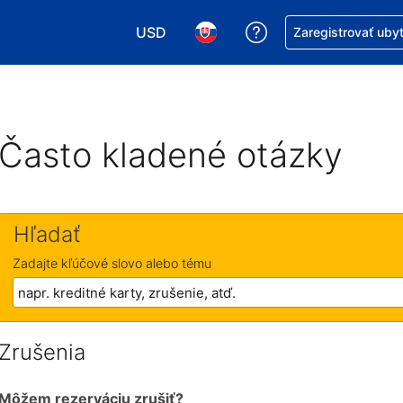
USD
Získajte pomoc s r
Zaregistrovať uby
Vybrať menu. Momentálne máte zvolen
Vybrať jazyk. Momentálne mát
Často kladené otázky
Hľadať
Zadajte kľúčové slovo alebo tému
Zrušenia
Môžem rezerváciu zrušiť?