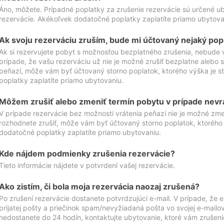
Áno, môžete. Prípadné poplatky za zrušenie rezervácie sú určené 
rezervácie. Akékoľvek dodatočné poplatky zaplatíte priamo ubytova
Ak svoju rezerváciu zruším, bude mi účtovaný nejaký pop
Ak si rezervujete pobyt s možnosťou bezplatného zrušenia, nebude 
prípade, že vašu rezerváciu už nie je možné zrušiť bezplatne alebo s
peňazí, môže vám byť účtovaný storno poplatok, ktorého výška je
poplatky zaplatíte priamo ubytovaniu.
Môžem zrušiť alebo zmeniť termín pobytu v prípade nevr
V prípade rezervácie bez možnosti vrátenia peňazí nie je možné zme
rozhodnete zrušiť, môže vám byť účtovaný storno poplatok, ktoréh
dodatočné poplatky zaplatíte priamo ubytovaniu.
Kde nájdem podmienky zrušenia rezervácie?
Tieto informácie nájdete v potvrdení vašej rezervácie.
Ako zistím, či bola moja rezervácia naozaj zrušená?
Po zrušení rezervácie dostanete potvrdzujúci e-mail. V prípade, že e-
prijatej pošty a priečinok spam/nevyžiadaná pošta vo svojej e-mailo
nedostanete do 24 hodín, kontaktujte ubytovanie, ktoré vám zrušenie