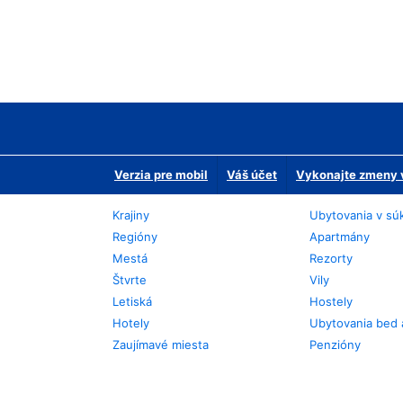
Verzia pre mobil
Váš účet
Vykonajte zmeny v
Krajiny
Ubytovania v sú
Regióny
Apartmány
Mestá
Rezorty
Štvrte
Vily
Letiská
Hostely
Hotely
Ubytovania bed 
Zaujímavé miesta
Penzióny