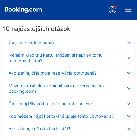
10 najčastejších otázok
Nezobrazuje
Čo je zahrnuté v cene?
sa
Nezobrazuje
Nemám kreditnú kartu. Môžem si napriek tomu
sa
rezervovať izbu?
Nezobrazuje
Ako zistím, či je moja rezervácia potvrdená?
sa
Nezobrazuje
Môžem zrušiť alebo zmeniť svoju rezerváciu cez
sa
Booking.com?
Nezobrazuje
Čo je môj PIN kód a na čo ho potrebujem?
sa
Nezobrazuje
Kde môžem nájsť kontaktné údaje tohto ubytovania?
sa
Nezobrazuje
Ako zistím, koľko to bude stáť?
sa