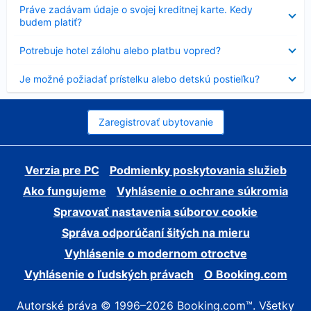
Nezobrazuje
Práve zadávam údaje o svojej kreditnej karte. Kedy
sa
budem platiť?
Nezobrazuje
Potrebuje hotel zálohu alebo platbu vopred?
sa
Nezobrazuje
Je možné požiadať prístelku alebo detskú postieľku?
sa
Zaregistrovať ubytovanie
Verzia pre PC
Podmienky poskytovania služieb
Ako fungujeme
Vyhlásenie o ochrane súkromia
Spravovať nastavenia súborov cookie
Správa odporúčaní šitých na mieru
Vyhlásenie o modernom otroctve
Vyhlásenie o ľudských právach
O Booking.com
Autorské práva © 1996–2026 Booking.com™. Všetky