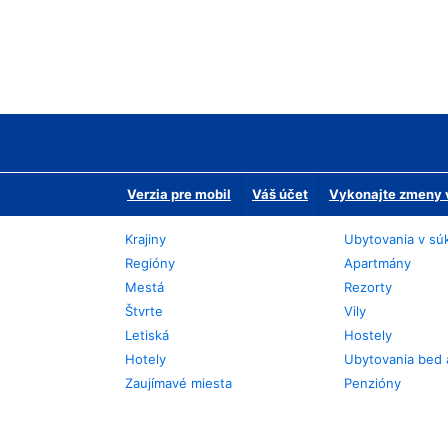
Verzia pre mobil
Váš účet
Vykonajte zmeny v
Krajiny
Ubytovania v sú
Regióny
Apartmány
Mestá
Rezorty
Štvrte
Vily
Letiská
Hostely
Hotely
Ubytovania bed 
Zaujímavé miesta
Penzióny