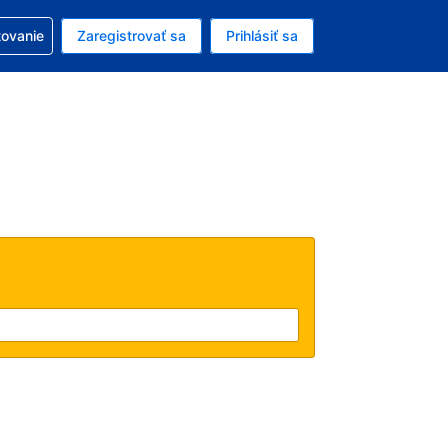
ezerváciou
tovanie
Zaregistrovať sa
Prihlásiť sa
ú menu Americký dolár
e zvolený jazyk V slovenčine