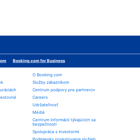
erom
Booking.com for Business
O Booking.com
ek
Služby zákazníkom
auráciách
Centrum podpory pre partnerov
cestovné
Careers
Udržateľnosť
Médiá
Centrum informácií týkajúcich sa
bezpečnosti
Spolupráca s investormi
Podmienky poskytovania služieb