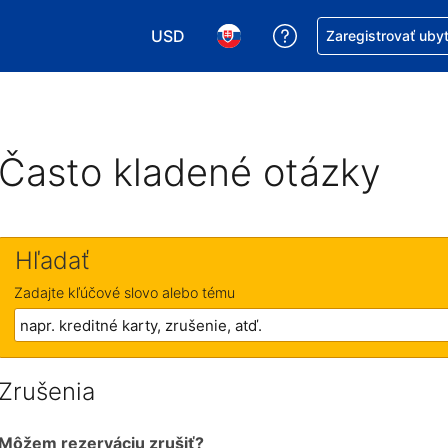
USD
Získajte pomoc s r
Zaregistrovať uby
Vybrať menu. Momentálne máte zvolen
Vybrať jazyk. Momentálne mát
Často kladené otázky
Hľadať
Zadajte kľúčové slovo alebo tému
Zrušenia
Môžem rezerváciu zrušiť?