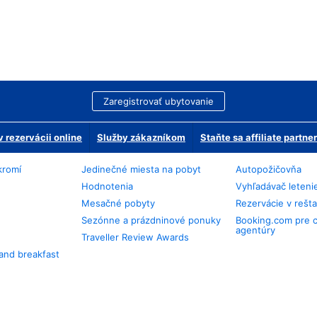
Zaregistrovať ubytovanie
 rezervácii online
Služby zákazníkom
Staňte sa affiliate partn
kromí
Jedinečné miesta na pobyt
Autopožičovňa
Hodnotenia
Vyhľadávač leteni
Mesačné pobyty
Rezervácie v rešt
Sezónne a prázdninové ponuky
Booking.com pre 
agentúry
Traveller Review Awards
and breakfast