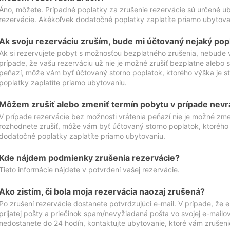
Áno, môžete. Prípadné poplatky za zrušenie rezervácie sú určené 
rezervácie. Akékoľvek dodatočné poplatky zaplatíte priamo ubytova
Ak svoju rezerváciu zruším, bude mi účtovaný nejaký pop
Ak si rezervujete pobyt s možnosťou bezplatného zrušenia, nebude 
prípade, že vašu rezerváciu už nie je možné zrušiť bezplatne alebo s
peňazí, môže vám byť účtovaný storno poplatok, ktorého výška je
poplatky zaplatíte priamo ubytovaniu.
Môžem zrušiť alebo zmeniť termín pobytu v prípade nevr
V prípade rezervácie bez možnosti vrátenia peňazí nie je možné zme
rozhodnete zrušiť, môže vám byť účtovaný storno poplatok, ktoréh
dodatočné poplatky zaplatíte priamo ubytovaniu.
Kde nájdem podmienky zrušenia rezervácie?
Tieto informácie nájdete v potvrdení vašej rezervácie.
Ako zistím, či bola moja rezervácia naozaj zrušená?
Po zrušení rezervácie dostanete potvrdzujúci e-mail. V prípade, že e-
prijatej pošty a priečinok spam/nevyžiadaná pošta vo svojej e-mailo
nedostanete do 24 hodín, kontaktujte ubytovanie, ktoré vám zrušenie