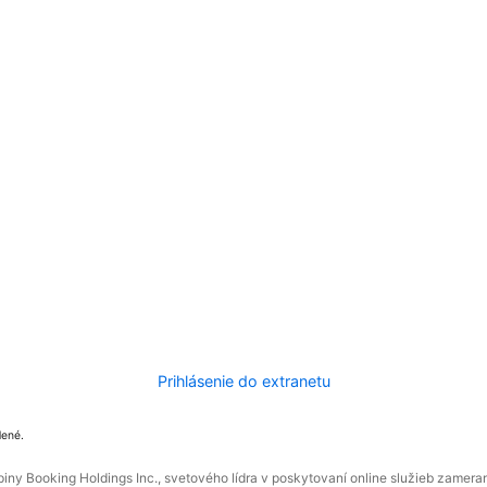
Prihlásenie do extranetu
dené.
ny Booking Holdings Inc., svetového lídra v poskytovaní online služieb zamera