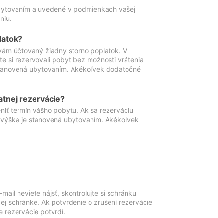
ubytovaním a uvedené v podmienkach vašej
niu.
latok?
vám účtovaný žiadny storno poplatok. V
te si rezervovali pobyt bez možnosti vrátenia
 stanovená ubytovaním. Akékoľvek dodatočné
atnej rezervácie?
niť termín vášho pobytu. Ak sa rezerváciu
o výška je stanovená ubytovaním. Akékoľvek
mail neviete nájsť, skontrolujte si schránku
vej schránke. Ak potvrdenie o zrušení rezervácie
 rezervácie potvrdí.