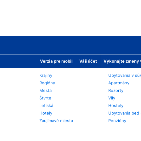
Verzia pre mobil
Váš účet
Vykonajte zmeny v
Krajiny
Ubytovania v sú
Regióny
Apartmány
Mestá
Rezorty
Štvrte
Vily
Letiská
Hostely
Hotely
Ubytovania bed 
Zaujímavé miesta
Penzióny