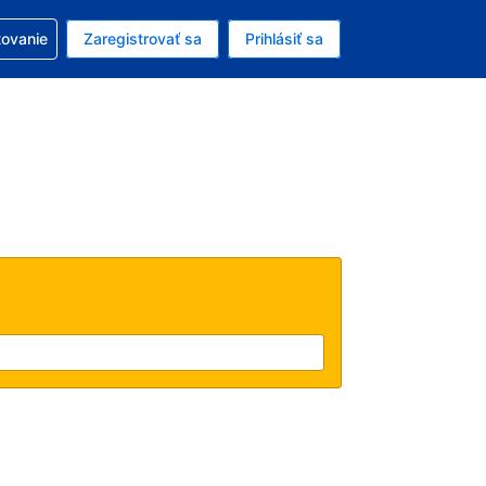
ezerváciou
tovanie
Zaregistrovať sa
Prihlásiť sa
ú menu Americký dolár
e zvolený jazyk V slovenčine