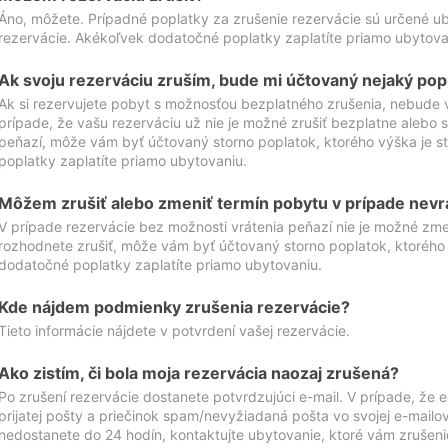
Áno, môžete. Prípadné poplatky za zrušenie rezervácie sú určené 
rezervácie. Akékoľvek dodatočné poplatky zaplatíte priamo ubytova
Ak svoju rezerváciu zruším, bude mi účtovaný nejaký pop
Ak si rezervujete pobyt s možnosťou bezplatného zrušenia, nebude 
prípade, že vašu rezerváciu už nie je možné zrušiť bezplatne alebo s
peňazí, môže vám byť účtovaný storno poplatok, ktorého výška je
poplatky zaplatíte priamo ubytovaniu.
Môžem zrušiť alebo zmeniť termín pobytu v prípade nevr
V prípade rezervácie bez možnosti vrátenia peňazí nie je možné zme
rozhodnete zrušiť, môže vám byť účtovaný storno poplatok, ktoréh
dodatočné poplatky zaplatíte priamo ubytovaniu.
Kde nájdem podmienky zrušenia rezervácie?
Tieto informácie nájdete v potvrdení vašej rezervácie.
Ako zistím, či bola moja rezervácia naozaj zrušená?
Po zrušení rezervácie dostanete potvrdzujúci e-mail. V prípade, že e-
prijatej pošty a priečinok spam/nevyžiadaná pošta vo svojej e-mailo
nedostanete do 24 hodín, kontaktujte ubytovanie, ktoré vám zrušenie