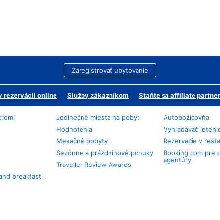
Zaregistrovať ubytovanie
 rezervácii online
Služby zákazníkom
Staňte sa affiliate partn
kromí
Jedinečné miesta na pobyt
Autopožičovňa
Hodnotenia
Vyhľadávač leteni
Mesačné pobyty
Rezervácie v rešt
Sezónne a prázdninové ponuky
Booking.com pre 
agentúry
Traveller Review Awards
and breakfast