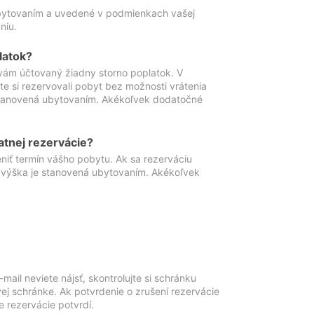
ubytovaním a uvedené v podmienkach vašej
niu.
latok?
vám účtovaný žiadny storno poplatok. V
te si rezervovali pobyt bez možnosti vrátenia
 stanovená ubytovaním. Akékoľvek dodatočné
atnej rezervácie?
niť termín vášho pobytu. Ak sa rezerváciu
o výška je stanovená ubytovaním. Akékoľvek
mail neviete nájsť, skontrolujte si schránku
vej schránke. Ak potvrdenie o zrušení rezervácie
 rezervácie potvrdí.