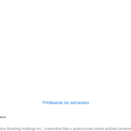
Prihlásenie do extranetu
dené.
ny Booking Holdings Inc., svetového lídra v poskytovaní online služieb zamera