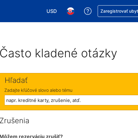
USD
Získajte pomoc s r
Zaregistrovať uby
Vybrať menu. Momentálne máte zvolen
Vybrať jazyk. Momentálne mát
Často kladené otázky
Hľadať
Zadajte kľúčové slovo alebo tému
Zrušenia
Môžem rezerváciu zrušiť?