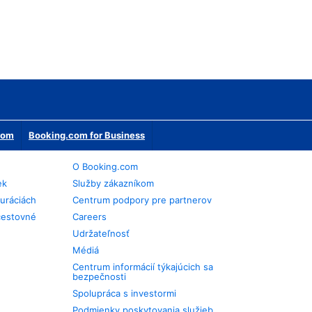
erom
Booking.com for Business
O Booking.com
ek
Služby zákazníkom
auráciách
Centrum podpory pre partnerov
cestovné
Careers
Udržateľnosť
Médiá
Centrum informácií týkajúcich sa
bezpečnosti
Spolupráca s investormi
Podmienky poskytovania služieb