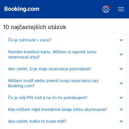
10 najčastejších otázok
Nezobrazuje
Čo je zahrnuté v cene?
sa
Nezobrazuje
Nemám kreditnú kartu. Môžem si napriek tomu
sa
rezervovať izbu?
Nezobrazuje
Ako zistím, či je moja rezervácia potvrdená?
sa
Nezobrazuje
Môžem zrušiť alebo zmeniť svoju rezerváciu cez
sa
Booking.com?
Nezobrazuje
Čo je môj PIN kód a na čo ho potrebujem?
sa
Nezobrazuje
Kde môžem nájsť kontaktné údaje tohto ubytovania?
sa
Nezobrazuje
Ako zistím, koľko to bude stáť?
sa