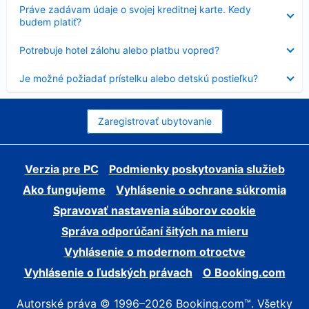
Nezobrazuje
Práve zadávam údaje o svojej kreditnej karte. Kedy
sa
budem platiť?
Nezobrazuje
Potrebuje hotel zálohu alebo platbu vopred?
sa
Nezobrazuje
Je možné požiadať prístelku alebo detskú postieľku?
sa
Zaregistrovať ubytovanie
Verzia pre PC
Podmienky poskytovania služieb
Ako fungujeme
Vyhlásenie o ochrane súkromia
Spravovať nastavenia súborov cookie
Správa odporúčaní šitých na mieru
Vyhlásenie o modernom otroctve
Vyhlásenie o ľudských právach
O Booking.com
Autorské práva © 1996–2026 Booking.com™. Všetky