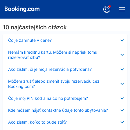
10 najčastejších otázok
Nezobrazuje
Čo je zahrnuté v cene?
sa
Nezobrazuje
Nemám kreditnú kartu. Môžem si napriek tomu
sa
rezervovať izbu?
Nezobrazuje
Ako zistím, či je moja rezervácia potvrdená?
sa
Nezobrazuje
Môžem zrušiť alebo zmeniť svoju rezerváciu cez
sa
Booking.com?
Nezobrazuje
Čo je môj PIN kód a na čo ho potrebujem?
sa
Nezobrazuje
Kde môžem nájsť kontaktné údaje tohto ubytovania?
sa
Nezobrazuje
Ako zistím, koľko to bude stáť?
sa