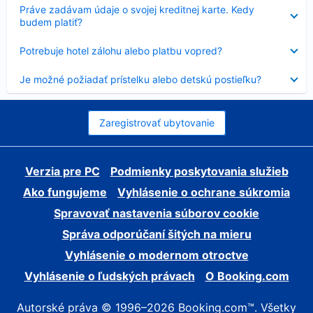
Nezobrazuje
Práve zadávam údaje o svojej kreditnej karte. Kedy
sa
budem platiť?
Nezobrazuje
Potrebuje hotel zálohu alebo platbu vopred?
sa
Nezobrazuje
Je možné požiadať prístelku alebo detskú postieľku?
sa
Zaregistrovať ubytovanie
Verzia pre PC
Podmienky poskytovania služieb
Ako fungujeme
Vyhlásenie o ochrane súkromia
Spravovať nastavenia súborov cookie
Správa odporúčaní šitých na mieru
Vyhlásenie o modernom otroctve
Vyhlásenie o ľudských právach
O Booking.com
Autorské práva © 1996–2026 Booking.com™. Všetky