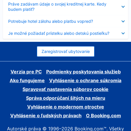
Nezobrazuje
Práve zadávam údaje o svojej kreditnej karte. Kedy
sa
budem platiť?
Nezobrazuje
Potrebuje hotel zálohu alebo platbu vopred?
sa
Nezobrazuje
Je možné požiadať prístelku alebo detskú postieľku?
sa
Zaregistrovať ubytovanie
Verzia pre PC
Podmienky poskytovania služieb
Ako fungujeme
Vyhlásenie o ochrane súkromia
Spravovať nastavenia súborov cookie
Správa odporúčaní šitých na mieru
Vyhlásenie o modernom otroctve
Vyhlásenie o ľudských právach
O Booking.com
Autorské práva © 1996–2026 Booking.com™. Všetky