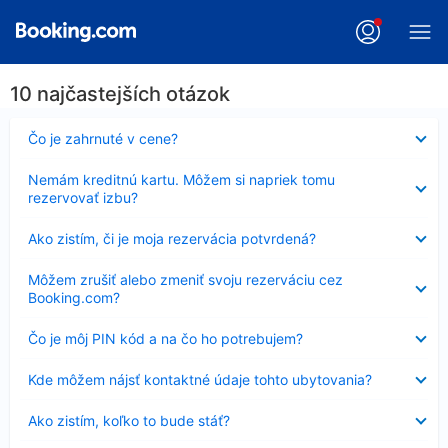
10 najčastejších otázok
Nezobrazuje
Čo je zahrnuté v cene?
sa
Nezobrazuje
Nemám kreditnú kartu. Môžem si napriek tomu
sa
rezervovať izbu?
Nezobrazuje
Ako zistím, či je moja rezervácia potvrdená?
sa
Nezobrazuje
Môžem zrušiť alebo zmeniť svoju rezerváciu cez
sa
Booking.com?
Nezobrazuje
Čo je môj PIN kód a na čo ho potrebujem?
sa
Nezobrazuje
Kde môžem nájsť kontaktné údaje tohto ubytovania?
sa
Nezobrazuje
Ako zistím, koľko to bude stáť?
sa