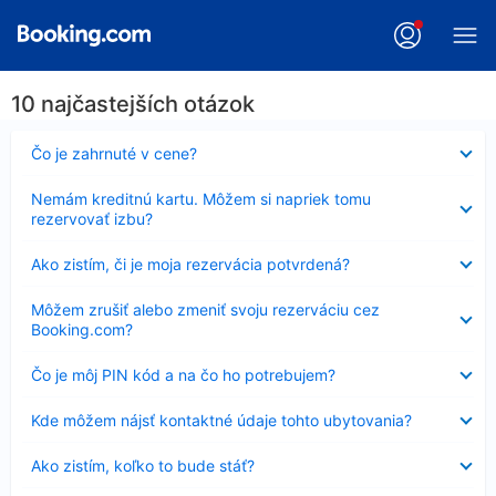
10 najčastejších otázok
Nezobrazuje
Čo je zahrnuté v cene?
sa
Nezobrazuje
Nemám kreditnú kartu. Môžem si napriek tomu
sa
rezervovať izbu?
Nezobrazuje
Ako zistím, či je moja rezervácia potvrdená?
sa
Nezobrazuje
Môžem zrušiť alebo zmeniť svoju rezerváciu cez
sa
Booking.com?
Nezobrazuje
Čo je môj PIN kód a na čo ho potrebujem?
sa
Nezobrazuje
Kde môžem nájsť kontaktné údaje tohto ubytovania?
sa
Nezobrazuje
Ako zistím, koľko to bude stáť?
sa