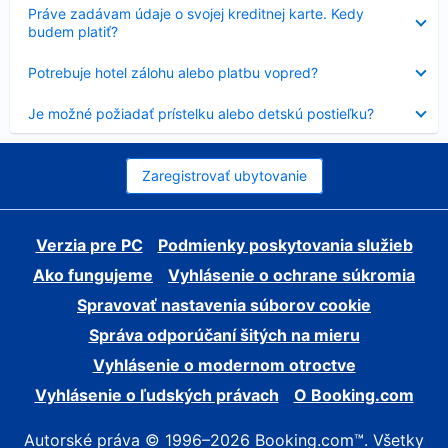
Nezobrazuje
Práve zadávam údaje o svojej kreditnej karte. Kedy
sa
budem platiť?
Nezobrazuje
Potrebuje hotel zálohu alebo platbu vopred?
sa
Nezobrazuje
Je možné požiadať prístelku alebo detskú postieľku?
sa
Zaregistrovať ubytovanie
Verzia pre PC
Podmienky poskytovania služieb
Ako fungujeme
Vyhlásenie o ochrane súkromia
Spravovať nastavenia súborov cookie
Správa odporúčaní šitých na mieru
Vyhlásenie o modernom otroctve
Vyhlásenie o ľudských právach
O Booking.com
Autorské práva © 1996–2026 Booking.com™. Všetky