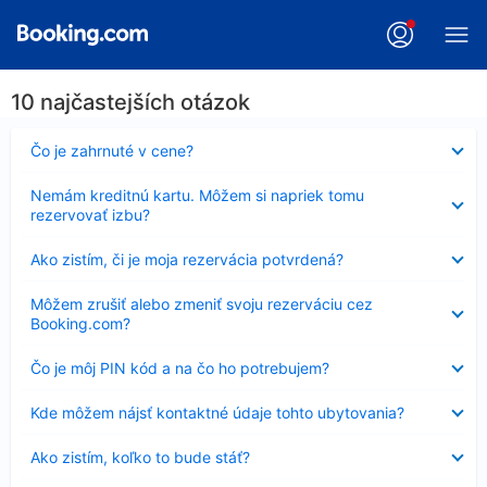
10 najčastejších otázok
Nezobrazuje
Čo je zahrnuté v cene?
sa
Nezobrazuje
Nemám kreditnú kartu. Môžem si napriek tomu
sa
rezervovať izbu?
Nezobrazuje
Ako zistím, či je moja rezervácia potvrdená?
sa
Nezobrazuje
Môžem zrušiť alebo zmeniť svoju rezerváciu cez
sa
Booking.com?
Nezobrazuje
Čo je môj PIN kód a na čo ho potrebujem?
sa
Nezobrazuje
Kde môžem nájsť kontaktné údaje tohto ubytovania?
sa
Nezobrazuje
Ako zistím, koľko to bude stáť?
sa