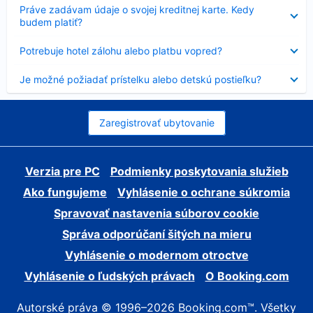
Nezobrazuje
Práve zadávam údaje o svojej kreditnej karte. Kedy
sa
budem platiť?
Nezobrazuje
Potrebuje hotel zálohu alebo platbu vopred?
sa
Nezobrazuje
Je možné požiadať prístelku alebo detskú postieľku?
sa
Zaregistrovať ubytovanie
Verzia pre PC
Podmienky poskytovania služieb
Ako fungujeme
Vyhlásenie o ochrane súkromia
Spravovať nastavenia súborov cookie
Správa odporúčaní šitých na mieru
Vyhlásenie o modernom otroctve
Vyhlásenie o ľudských právach
O Booking.com
Autorské práva © 1996–2026 Booking.com™. Všetky