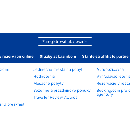
Zaregistrovať ubytovanie
 rezervácii online
Služby zákazníkom
Staňte sa affiliate partn
kromí
Jedinečné miesta na pobyt
Autopožičovňa
Hodnotenia
Vyhľadávač leteni
Mesačné pobyty
Rezervácie v rešt
Sezónne a prázdninové ponuky
Booking.com pre 
agentúry
Traveller Review Awards
and breakfast