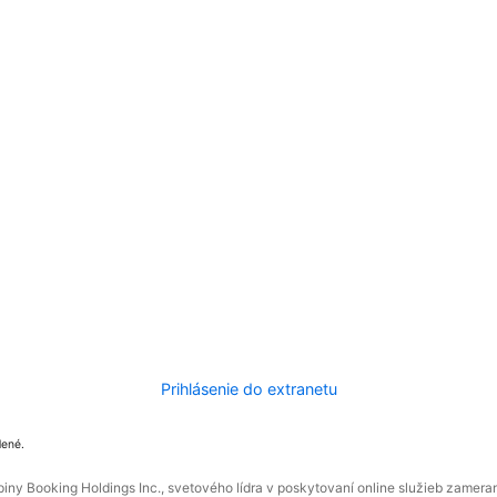
Prihlásenie do extranetu
dené.
ny Booking Holdings Inc., svetového lídra v poskytovaní online služieb zamera