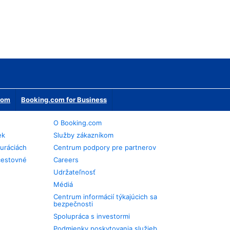
erom
Booking.com for Business
O Booking.com
ek
Služby zákazníkom
auráciách
Centrum podpory pre partnerov
cestovné
Careers
Udržateľnosť
Médiá
Centrum informácií týkajúcich sa
bezpečnosti
Spolupráca s investormi
Podmienky poskytovania služieb