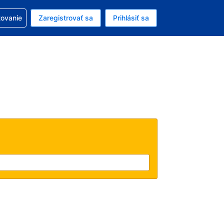
ezerváciou
tovanie
Zaregistrovať sa
Prihlásiť sa
ú menu Americký dolár
e zvolený jazyk V slovenčine