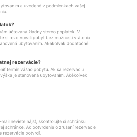
ubytovaním a uvedené v podmienkach vašej
niu.
latok?
vám účtovaný žiadny storno poplatok. V
te si rezervovali pobyt bez možnosti vrátenia
 stanovená ubytovaním. Akékoľvek dodatočné
atnej rezervácie?
niť termín vášho pobytu. Ak sa rezerváciu
o výška je stanovená ubytovaním. Akékoľvek
mail neviete nájsť, skontrolujte si schránku
vej schránke. Ak potvrdenie o zrušení rezervácie
 rezervácie potvrdí.