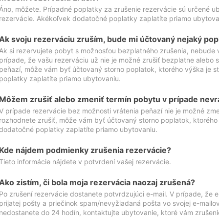
Áno, môžete. Prípadné poplatky za zrušenie rezervácie sú určené 
rezervácie. Akékoľvek dodatočné poplatky zaplatíte priamo ubytova
Ak svoju rezerváciu zruším, bude mi účtovaný nejaký pop
Ak si rezervujete pobyt s možnosťou bezplatného zrušenia, nebude 
prípade, že vašu rezerváciu už nie je možné zrušiť bezplatne alebo s
peňazí, môže vám byť účtovaný storno poplatok, ktorého výška je
poplatky zaplatíte priamo ubytovaniu.
Môžem zrušiť alebo zmeniť termín pobytu v prípade nevr
V prípade rezervácie bez možnosti vrátenia peňazí nie je možné zme
rozhodnete zrušiť, môže vám byť účtovaný storno poplatok, ktoréh
dodatočné poplatky zaplatíte priamo ubytovaniu.
Kde nájdem podmienky zrušenia rezervácie?
Tieto informácie nájdete v potvrdení vašej rezervácie.
Ako zistím, či bola moja rezervácia naozaj zrušená?
Po zrušení rezervácie dostanete potvrdzujúci e-mail. V prípade, že e-
prijatej pošty a priečinok spam/nevyžiadaná pošta vo svojej e-mailo
nedostanete do 24 hodín, kontaktujte ubytovanie, ktoré vám zrušenie