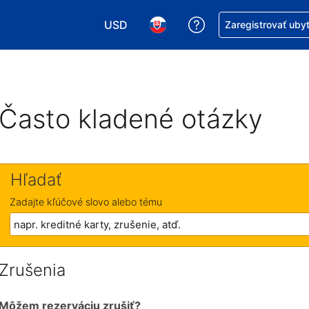
USD
Získajte pomoc s r
Zaregistrovať uby
Vybrať menu. Momentálne máte zvolen
Vybrať jazyk. Momentálne mát
Často kladené otázky
Hľadať
Zadajte kľúčové slovo alebo tému
Zrušenia
Môžem rezerváciu zrušiť?