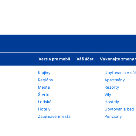
Verzia pre mobil
Váš účet
Vykonajte zmeny v
Krajiny
Ubytovania v sú
Regióny
Apartmány
Mestá
Rezorty
Štvrte
Vily
Letiská
Hostely
Hotely
Ubytovania bed 
Zaujímavé miesta
Penzióny