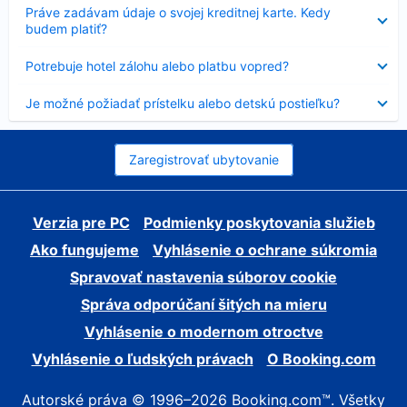
Nezobrazuje
Práve zadávam údaje o svojej kreditnej karte. Kedy
sa
budem platiť?
Nezobrazuje
Potrebuje hotel zálohu alebo platbu vopred?
sa
Nezobrazuje
Je možné požiadať prístelku alebo detskú postieľku?
sa
Zaregistrovať ubytovanie
Verzia pre PC
Podmienky poskytovania služieb
Ako fungujeme
Vyhlásenie o ochrane súkromia
Spravovať nastavenia súborov cookie
Správa odporúčaní šitých na mieru
Vyhlásenie o modernom otroctve
Vyhlásenie o ľudských právach
O Booking.com
Autorské práva © 1996–2026 Booking.com™. Všetky