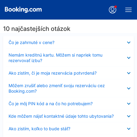
10 najčastejších otázok
Nezobrazuje
Čo je zahrnuté v cene?
sa
Nezobrazuje
Nemám kreditnú kartu. Môžem si napriek tomu
sa
rezervovať izbu?
Nezobrazuje
Ako zistím, či je moja rezervácia potvrdená?
sa
Nezobrazuje
Môžem zrušiť alebo zmeniť svoju rezerváciu cez
sa
Booking.com?
Nezobrazuje
Čo je môj PIN kód a na čo ho potrebujem?
sa
Nezobrazuje
Kde môžem nájsť kontaktné údaje tohto ubytovania?
sa
Nezobrazuje
Ako zistím, koľko to bude stáť?
sa