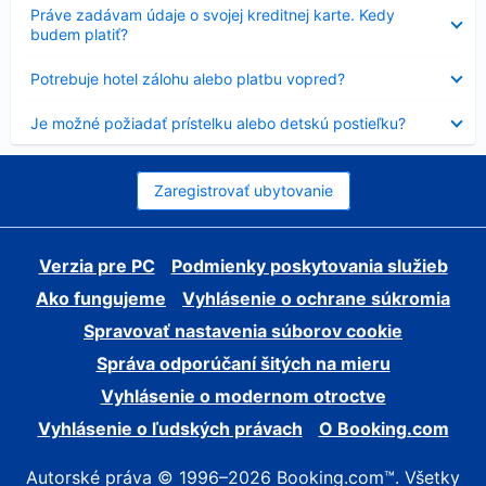
Nezobrazuje
Práve zadávam údaje o svojej kreditnej karte. Kedy
sa
budem platiť?
Nezobrazuje
Potrebuje hotel zálohu alebo platbu vopred?
sa
Nezobrazuje
Je možné požiadať prístelku alebo detskú postieľku?
sa
Zaregistrovať ubytovanie
Verzia pre PC
Podmienky poskytovania služieb
Ako fungujeme
Vyhlásenie o ochrane súkromia
Spravovať nastavenia súborov cookie
Správa odporúčaní šitých na mieru
Vyhlásenie o modernom otroctve
Vyhlásenie o ľudských právach
O Booking.com
Autorské práva © 1996–2026 Booking.com™. Všetky