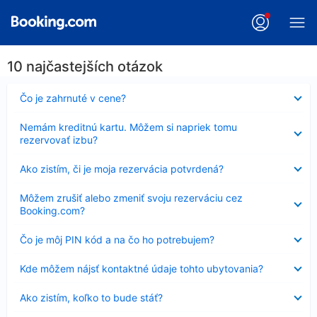
10 najčastejších otázok
Nezobrazuje
Čo je zahrnuté v cene?
sa
Nezobrazuje
Nemám kreditnú kartu. Môžem si napriek tomu
sa
rezervovať izbu?
Nezobrazuje
Ako zistím, či je moja rezervácia potvrdená?
sa
Nezobrazuje
Môžem zrušiť alebo zmeniť svoju rezerváciu cez
sa
Booking.com?
Nezobrazuje
Čo je môj PIN kód a na čo ho potrebujem?
sa
Nezobrazuje
Kde môžem nájsť kontaktné údaje tohto ubytovania?
sa
Nezobrazuje
Ako zistím, koľko to bude stáť?
sa