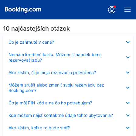
10 najčastejších otázok
Nezobrazuje
Čo je zahrnuté v cene?
sa
Nezobrazuje
Nemám kreditnú kartu. Môžem si napriek tomu
sa
rezervovať izbu?
Nezobrazuje
Ako zistím, či je moja rezervácia potvrdená?
sa
Nezobrazuje
Môžem zrušiť alebo zmeniť svoju rezerváciu cez
sa
Booking.com?
Nezobrazuje
Čo je môj PIN kód a na čo ho potrebujem?
sa
Nezobrazuje
Kde môžem nájsť kontaktné údaje tohto ubytovania?
sa
Nezobrazuje
Ako zistím, koľko to bude stáť?
sa