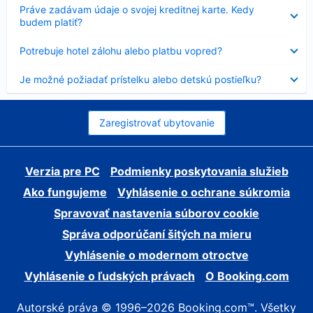
Nezobrazuje
Práve zadávam údaje o svojej kreditnej karte. Kedy
sa
budem platiť?
Nezobrazuje
Potrebuje hotel zálohu alebo platbu vopred?
sa
Nezobrazuje
Je možné požiadať prístelku alebo detskú postieľku?
sa
Zaregistrovať ubytovanie
Verzia pre PC
Podmienky poskytovania služieb
Ako fungujeme
Vyhlásenie o ochrane súkromia
Spravovať nastavenia súborov cookie
Správa odporúčaní šitých na mieru
Vyhlásenie o modernom otroctve
Vyhlásenie o ľudských právach
O Booking.com
Autorské práva © 1996–2026 Booking.com™. Všetky