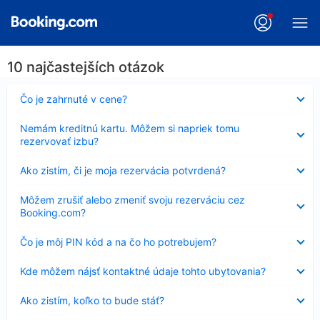
10 najčastejších otázok
Nezobrazuje
Čo je zahrnuté v cene?
sa
Nezobrazuje
Nemám kreditnú kartu. Môžem si napriek tomu
sa
rezervovať izbu?
Nezobrazuje
Ako zistím, či je moja rezervácia potvrdená?
sa
Nezobrazuje
Môžem zrušiť alebo zmeniť svoju rezerváciu cez
sa
Booking.com?
Nezobrazuje
Čo je môj PIN kód a na čo ho potrebujem?
sa
Nezobrazuje
Kde môžem nájsť kontaktné údaje tohto ubytovania?
sa
Nezobrazuje
Ako zistím, koľko to bude stáť?
sa