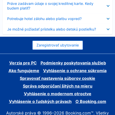
Nezobrazuje
Práve zadávam údaje o svojej kreditnej karte. Kedy
sa
budem platiť?
Nezobrazuje
Potrebuje hotel zálohu alebo platbu vopred?
sa
Nezobrazuje
Je možné požiadať prístelku alebo detskú postieľku?
sa
Zaregistrovať ubytovanie
Verzia pre PC
Podmienky poskytovania služieb
Ako fungujeme
Vyhlásenie o ochrane súkromia
Spravovať nastavenia súborov cookie
Správa odporúčaní šitých na mieru
Vyhlásenie o modernom otroctve
Vyhlásenie o ľudských právach
O Booking.com
Autorské práva © 1996–2026 Booking.com™. Všetky