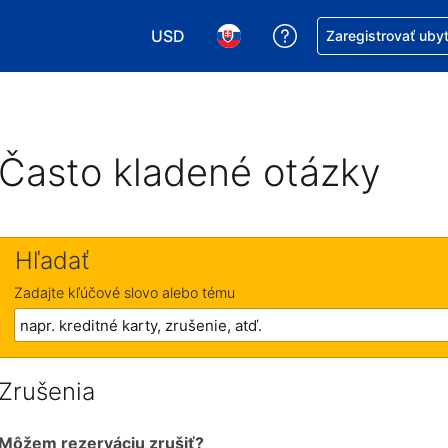
USD
Získajte pomoc s r
Zaregistrovať uby
Vybrať menu. Momentálne máte zvolen
Vybrať jazyk. Momentálne mát
Často kladené otázky
Hľadať
Zadajte kľúčové slovo alebo tému
Zrušenia
Môžem rezerváciu zrušiť?