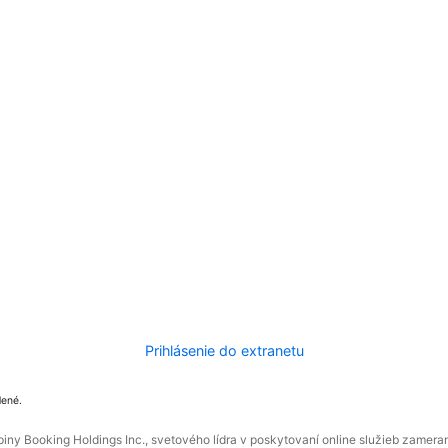
Prihlásenie do extranetu
dené.
ny Booking Holdings Inc., svetového lídra v poskytovaní online služieb zamera