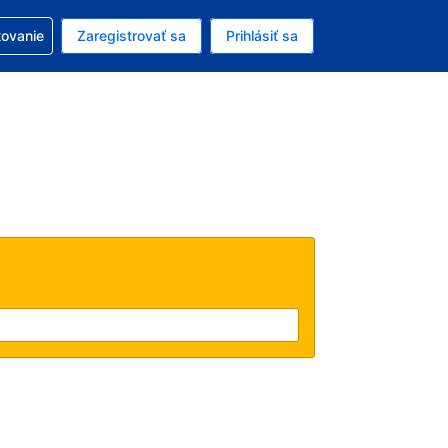
ezerváciou
tovanie
Zaregistrovať sa
Prihlásiť sa
ú menu Americký dolár
e zvolený jazyk V slovenčine