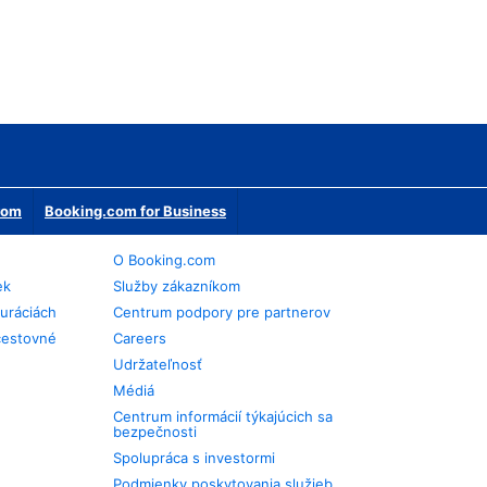
erom
Booking.com for Business
O Booking.com
ek
Služby zákazníkom
auráciách
Centrum podpory pre partnerov
cestovné
Careers
Udržateľnosť
Médiá
Centrum informácií týkajúcich sa
bezpečnosti
Spolupráca s investormi
Podmienky poskytovania služieb