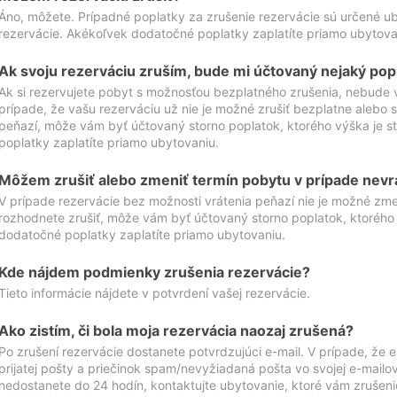
Áno, môžete. Prípadné poplatky za zrušenie rezervácie sú určené 
rezervácie. Akékoľvek dodatočné poplatky zaplatíte priamo ubytova
Ak svoju rezerváciu zruším, bude mi účtovaný nejaký pop
Ak si rezervujete pobyt s možnosťou bezplatného zrušenia, nebude 
prípade, že vašu rezerváciu už nie je možné zrušiť bezplatne alebo s
peňazí, môže vám byť účtovaný storno poplatok, ktorého výška je
poplatky zaplatíte priamo ubytovaniu.
Môžem zrušiť alebo zmeniť termín pobytu v prípade nevr
V prípade rezervácie bez možnosti vrátenia peňazí nie je možné zme
rozhodnete zrušiť, môže vám byť účtovaný storno poplatok, ktoréh
dodatočné poplatky zaplatíte priamo ubytovaniu.
Kde nájdem podmienky zrušenia rezervácie?
Tieto informácie nájdete v potvrdení vašej rezervácie.
Ako zistím, či bola moja rezervácia naozaj zrušená?
Po zrušení rezervácie dostanete potvrdzujúci e-mail. V prípade, že e-
prijatej pošty a priečinok spam/nevyžiadaná pošta vo svojej e-mailo
nedostanete do 24 hodín, kontaktujte ubytovanie, ktoré vám zrušenie