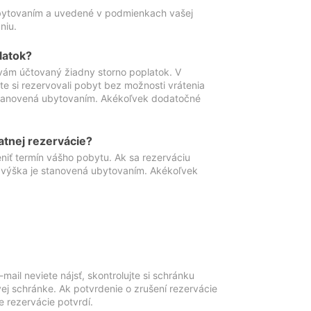
ubytovaním a uvedené v podmienkach vašej
niu.
latok?
vám účtovaný žiadny storno poplatok. V
te si rezervovali pobyt bez možnosti vrátenia
 stanovená ubytovaním. Akékoľvek dodatočné
atnej rezervácie?
niť termín vášho pobytu. Ak sa rezerváciu
o výška je stanovená ubytovaním. Akékoľvek
mail neviete nájsť, skontrolujte si schránku
vej schránke. Ak potvrdenie o zrušení rezervácie
 rezervácie potvrdí.