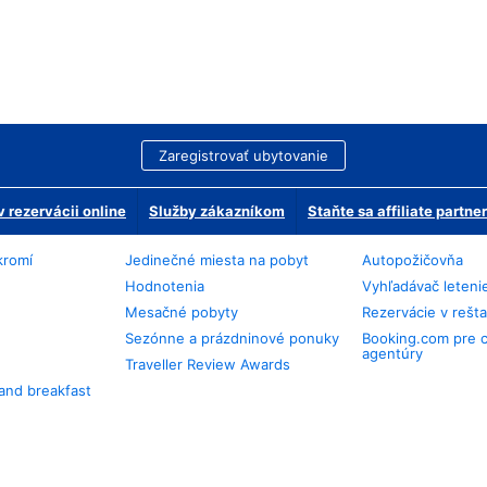
Zaregistrovať ubytovanie
 rezervácii online
Služby zákazníkom
Staňte sa affiliate partn
kromí
Jedinečné miesta na pobyt
Autopožičovňa
Hodnotenia
Vyhľadávač leteni
Mesačné pobyty
Rezervácie v rešt
Sezónne a prázdninové ponuky
Booking.com pre 
agentúry
Traveller Review Awards
and breakfast