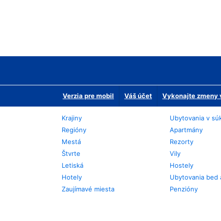
Verzia pre mobil
Váš účet
Vykonajte zmeny v
Krajiny
Ubytovania v sú
Regióny
Apartmány
Mestá
Rezorty
Štvrte
Vily
Letiská
Hostely
Hotely
Ubytovania bed 
Zaujímavé miesta
Penzióny