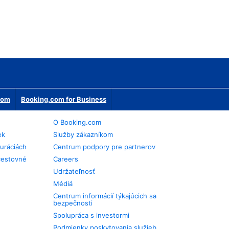
erom
Booking.com for Business
O Booking.com
ek
Služby zákazníkom
auráciách
Centrum podpory pre partnerov
cestovné
Careers
Udržateľnosť
Médiá
Centrum informácií týkajúcich sa
bezpečnosti
Spolupráca s investormi
Podmienky poskytovania služieb