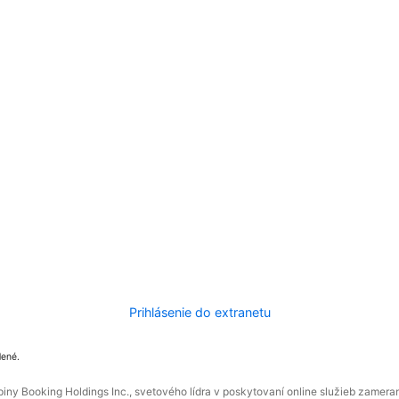
Prihlásenie do extranetu
dené.
ny Booking Holdings Inc., svetového lídra v poskytovaní online služieb zamera