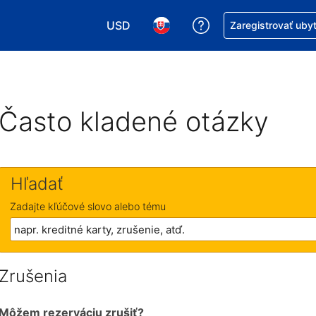
USD
Získajte pomoc s r
Zaregistrovať uby
Vybrať menu. Momentálne máte zvolen
Vybrať jazyk. Momentálne mát
Často kladené otázky
Hľadať
Zadajte kľúčové slovo alebo tému
Zrušenia
Môžem rezerváciu zrušiť?