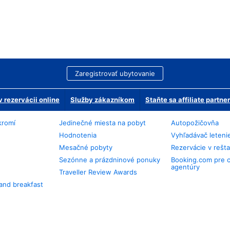
Zaregistrovať ubytovanie
 rezervácii online
Služby zákazníkom
Staňte sa affiliate partn
kromí
Jedinečné miesta na pobyt
Autopožičovňa
Hodnotenia
Vyhľadávač leteni
Mesačné pobyty
Rezervácie v rešt
Sezónne a prázdninové ponuky
Booking.com pre 
agentúry
Traveller Review Awards
and breakfast