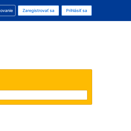
ezerváciou
tovanie
Zaregistrovať sa
Prihlásiť sa
ú menu Americký dolár
e zvolený jazyk V slovenčine