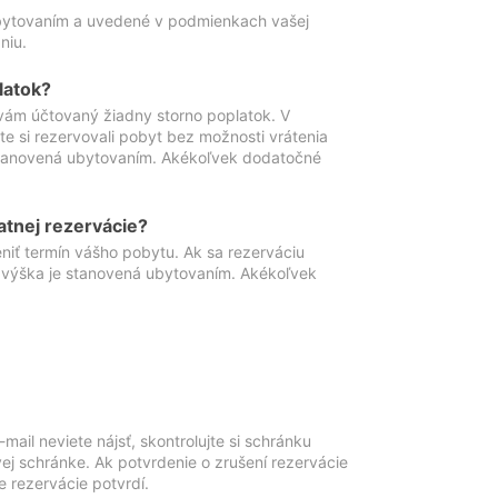
ubytovaním a uvedené v podmienkach vašej
niu.
latok?
vám účtovaný žiadny storno poplatok. V
te si rezervovali pobyt bez možnosti vrátenia
 stanovená ubytovaním. Akékoľvek dodatočné
atnej rezervácie?
niť termín vášho pobytu. Ak sa rezerváciu
o výška je stanovená ubytovaním. Akékoľvek
mail neviete nájsť, skontrolujte si schránku
vej schránke. Ak potvrdenie o zrušení rezervácie
 rezervácie potvrdí.