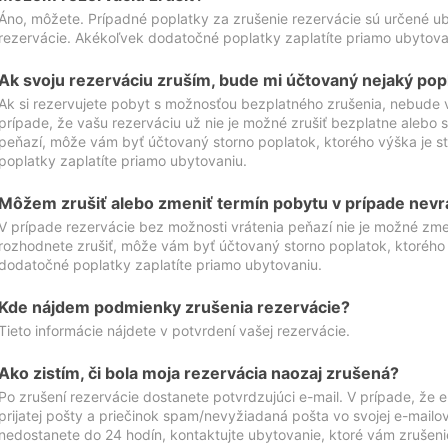
Áno, môžete. Prípadné poplatky za zrušenie rezervácie sú určené 
rezervácie. Akékoľvek dodatočné poplatky zaplatíte priamo ubytova
Ak svoju rezerváciu zruším, bude mi účtovaný nejaký pop
Ak si rezervujete pobyt s možnosťou bezplatného zrušenia, nebude 
prípade, že vašu rezerváciu už nie je možné zrušiť bezplatne alebo s
peňazí, môže vám byť účtovaný storno poplatok, ktorého výška je
poplatky zaplatíte priamo ubytovaniu.
Môžem zrušiť alebo zmeniť termín pobytu v prípade nevr
V prípade rezervácie bez možnosti vrátenia peňazí nie je možné zme
rozhodnete zrušiť, môže vám byť účtovaný storno poplatok, ktoréh
dodatočné poplatky zaplatíte priamo ubytovaniu.
Kde nájdem podmienky zrušenia rezervácie?
Tieto informácie nájdete v potvrdení vašej rezervácie.
Ako zistím, či bola moja rezervácia naozaj zrušená?
Po zrušení rezervácie dostanete potvrdzujúci e-mail. V prípade, že e-
prijatej pošty a priečinok spam/nevyžiadaná pošta vo svojej e-mailo
nedostanete do 24 hodín, kontaktujte ubytovanie, ktoré vám zrušenie