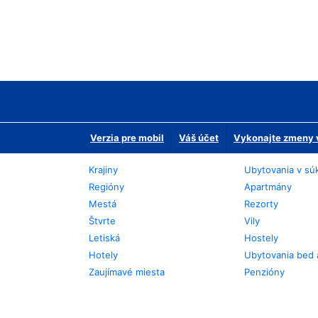
Verzia pre mobil
Váš účet
Vykonajte zmeny v
Krajiny
Ubytovania v sú
Regióny
Apartmány
Mestá
Rezorty
Štvrte
Vily
Letiská
Hostely
Hotely
Ubytovania bed 
Zaujímavé miesta
Penzióny