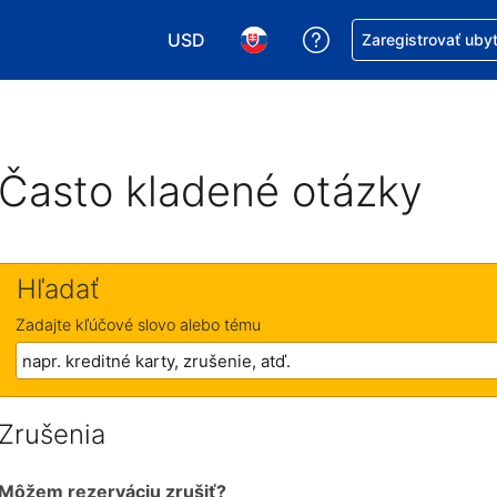
USD
Získajte pomoc s r
Zaregistrovať uby
Vybrať menu. Momentálne máte zvolen
Vybrať jazyk. Momentálne mát
Často kladené otázky
Hľadať
Zadajte kľúčové slovo alebo tému
Zrušenia
Môžem rezerváciu zrušiť?