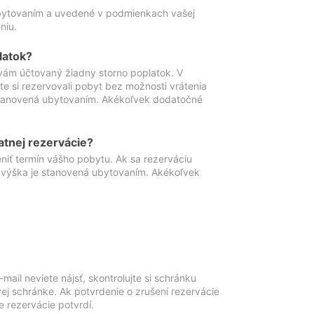
ubytovaním a uvedené v podmienkach vašej
niu.
latok?
vám účtovaný žiadny storno poplatok. V
te si rezervovali pobyt bez možnosti vrátenia
 stanovená ubytovaním. Akékoľvek dodatočné
atnej rezervácie?
niť termín vášho pobytu. Ak sa rezerváciu
o výška je stanovená ubytovaním. Akékoľvek
mail neviete nájsť, skontrolujte si schránku
vej schránke. Ak potvrdenie o zrušení rezervácie
 rezervácie potvrdí.