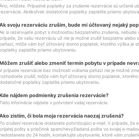
Áno, môžete. Prípadné poplatky za zrušenie rezervácie sú určené 
rezervácie. Akékoľvek dodatočné poplatky zaplatíte priamo ubytova
Ak svoju rezerváciu zruším, bude mi účtovaný nejaký pop
Ak si rezervujete pobyt s možnosťou bezplatného zrušenia, nebude 
prípade, že vašu rezerváciu už nie je možné zrušiť bezplatne alebo s
peňazí, môže vám byť účtovaný storno poplatok, ktorého výška je
poplatky zaplatíte priamo ubytovaniu.
Môžem zrušiť alebo zmeniť termín pobytu v prípade nevr
V prípade rezervácie bez možnosti vrátenia peňazí nie je možné zme
rozhodnete zrušiť, môže vám byť účtovaný storno poplatok, ktoréh
dodatočné poplatky zaplatíte priamo ubytovaniu.
Kde nájdem podmienky zrušenia rezervácie?
Tieto informácie nájdete v potvrdení vašej rezervácie.
Ako zistím, či bola moja rezervácia naozaj zrušená?
Po zrušení rezervácie dostanete potvrdzujúci e-mail. V prípade, že e-
prijatej pošty a priečinok spam/nevyžiadaná pošta vo svojej e-mailo
nedostanete do 24 hodín, kontaktujte ubytovanie, ktoré vám zrušenie