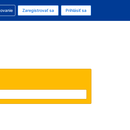
ezerváciou
tovanie
Zaregistrovať sa
Prihlásiť sa
ú menu Americký dolár
e zvolený jazyk V slovenčine