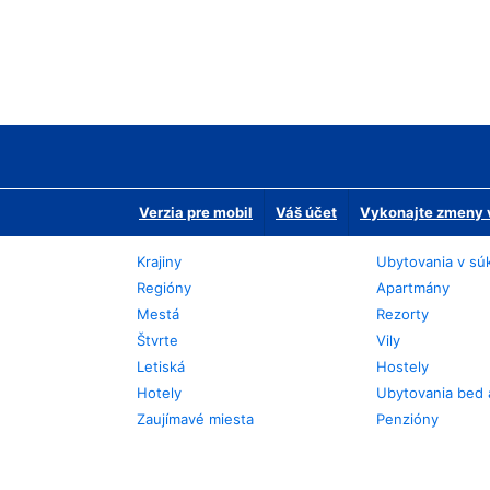
Verzia pre mobil
Váš účet
Vykonajte zmeny v
Krajiny
Ubytovania v sú
Regióny
Apartmány
Mestá
Rezorty
Štvrte
Vily
Letiská
Hostely
Hotely
Ubytovania bed 
Zaujímavé miesta
Penzióny