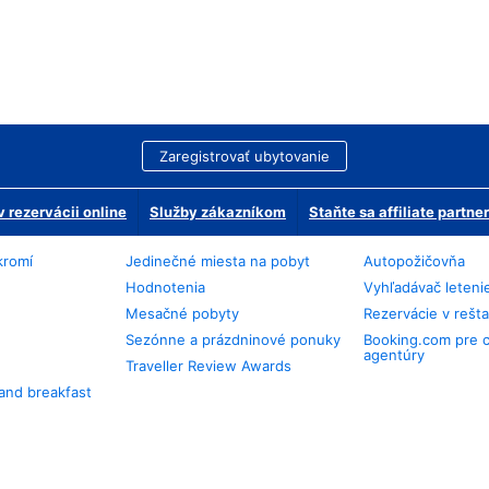
Zaregistrovať ubytovanie
 rezervácii online
Služby zákazníkom
Staňte sa affiliate partn
kromí
Jedinečné miesta na pobyt
Autopožičovňa
Hodnotenia
Vyhľadávač leteni
Mesačné pobyty
Rezervácie v rešt
Sezónne a prázdninové ponuky
Booking.com pre 
agentúry
Traveller Review Awards
and breakfast