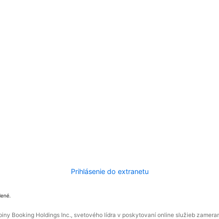
Prihlásenie do extranetu
dené.
ny Booking Holdings Inc., svetového lídra v poskytovaní online služieb zamera