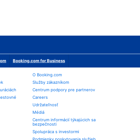
erom
Booking.com for Business
O Booking.com
ek
Služby zákazníkom
auráciách
Centrum podpory pre partnerov
cestovné
Careers
Udržateľnosť
Médiá
Centrum informácií týkajúcich sa
bezpečnosti
Spolupráca s investormi
Podmienky poskytovania služieb