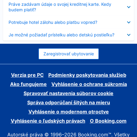
Nezobrazuje
Práve zadávam údaje o svojej kreditnej karte. Kedy
sa
budem platiť?
Nezobrazuje
Potrebuje hotel zálohu alebo platbu vopred?
sa
Nezobrazuje
Je možné požiadať prístelku alebo detskú postieľku?
sa
Zaregistrovať ubytovanie
Verzia pre PC
Podmienky poskytovania služieb
Ako fungujeme
Vyhlásenie o ochrane súkromia
Spravovať nastavenia súborov cookie
Správa odporúčaní šitých na mieru
Vyhlásenie o modernom otroctve
Vyhlásenie o ľudských právach
O Booking.com
Autorské práva © 1996–2026 Booking.com™. Všetky