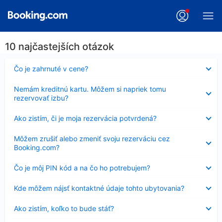
10 najčastejších otázok
Nezobrazuje
Čo je zahrnuté v cene?
sa
Nezobrazuje
Nemám kreditnú kartu. Môžem si napriek tomu
sa
rezervovať izbu?
Nezobrazuje
Ako zistím, či je moja rezervácia potvrdená?
sa
Nezobrazuje
Môžem zrušiť alebo zmeniť svoju rezerváciu cez
sa
Booking.com?
Nezobrazuje
Čo je môj PIN kód a na čo ho potrebujem?
sa
Nezobrazuje
Kde môžem nájsť kontaktné údaje tohto ubytovania?
sa
Nezobrazuje
Ako zistím, koľko to bude stáť?
sa