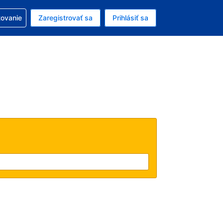
ezerváciou
tovanie
Zaregistrovať sa
Prihlásiť sa
ú menu Americký dolár
e zvolený jazyk V slovenčine