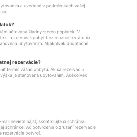
ubytovaním a uvedené v podmienkach vašej
niu.
latok?
vám účtovaný žiadny storno poplatok. V
te si rezervovali pobyt bez možnosti vrátenia
 stanovená ubytovaním. Akékoľvek dodatočné
atnej rezervácie?
niť termín vášho pobytu. Ak sa rezerváciu
o výška je stanovená ubytovaním. Akékoľvek
mail neviete nájsť, skontrolujte si schránku
vej schránke. Ak potvrdenie o zrušení rezervácie
 rezervácie potvrdí.