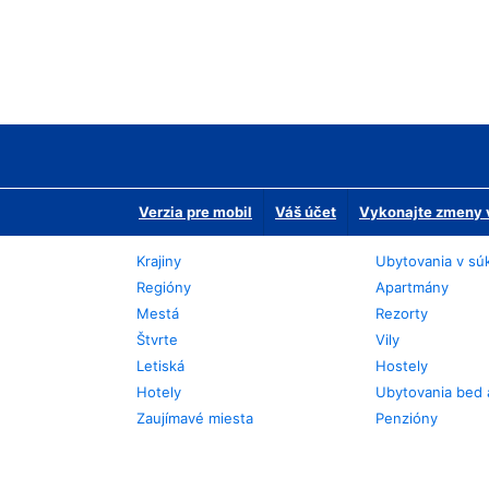
Verzia pre mobil
Váš účet
Vykonajte zmeny v
Krajiny
Ubytovania v sú
Regióny
Apartmány
Mestá
Rezorty
Štvrte
Vily
Letiská
Hostely
Hotely
Ubytovania bed 
Zaujímavé miesta
Penzióny