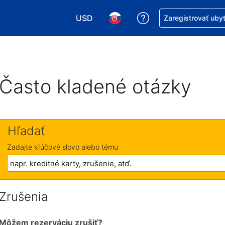
USD
Získajte pomoc s r
Zaregistrovať uby
Vybrať menu. Momentálne máte zvolen
Vybrať jazyk. Momentálne mát
Často kladené otázky
Hľadať
Zadajte kľúčové slovo alebo tému
Zrušenia
Môžem rezerváciu zrušiť?