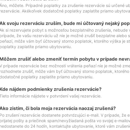
Áno, môžete. Prípadné poplatky za zrušenie rezervácie sú určené 
rezervácie. Akékoľvek dodatočné poplatky zaplatíte priamo ubytova
Ak svoju rezerváciu zruším, bude mi účtovaný nejaký pop
Ak si rezervujete pobyt s možnosťou bezplatného zrušenia, nebude 
prípade, že vašu rezerváciu už nie je možné zrušiť bezplatne alebo s
peňazí, môže vám byť účtovaný storno poplatok, ktorého výška je
poplatky zaplatíte priamo ubytovaniu.
Môžem zrušiť alebo zmeniť termín pobytu v prípade nevr
V prípade rezervácie bez možnosti vrátenia peňazí nie je možné zme
rozhodnete zrušiť, môže vám byť účtovaný storno poplatok, ktoréh
dodatočné poplatky zaplatíte priamo ubytovaniu.
Kde nájdem podmienky zrušenia rezervácie?
Tieto informácie nájdete v potvrdení vašej rezervácie.
Ako zistím, či bola moja rezervácia naozaj zrušená?
Po zrušení rezervácie dostanete potvrdzujúci e-mail. V prípade, že e-
prijatej pošty a priečinok spam/nevyžiadaná pošta vo svojej e-mailo
nedostanete do 24 hodín, kontaktujte ubytovanie, ktoré vám zrušenie