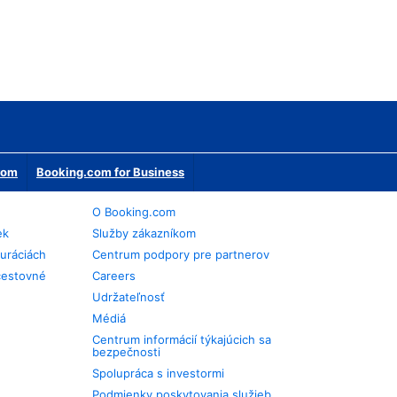
erom
Booking.com for Business
O Booking.com
ek
Služby zákazníkom
auráciách
Centrum podpory pre partnerov
cestovné
Careers
Udržateľnosť
Médiá
Centrum informácií týkajúcich sa
bezpečnosti
Spolupráca s investormi
Podmienky poskytovania služieb