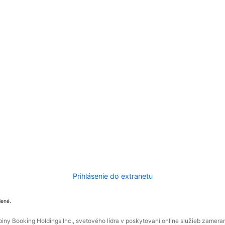
Prihlásenie do extranetu
dené.
ny Booking Holdings Inc., svetového lídra v poskytovaní online služieb zamera