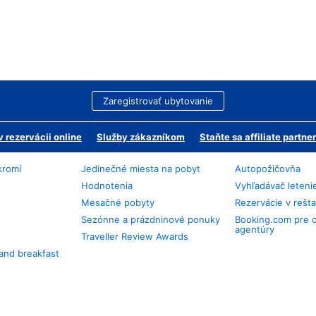
Zaregistrovať ubytovanie
 rezervácii online
Služby zákazníkom
Staňte sa affiliate partn
kromí
Jedinečné miesta na pobyt
Autopožičovňa
Hodnotenia
Vyhľadávač leteni
Mesačné pobyty
Rezervácie v rešt
Sezónne a prázdninové ponuky
Booking.com pre 
agentúry
Traveller Review Awards
and breakfast