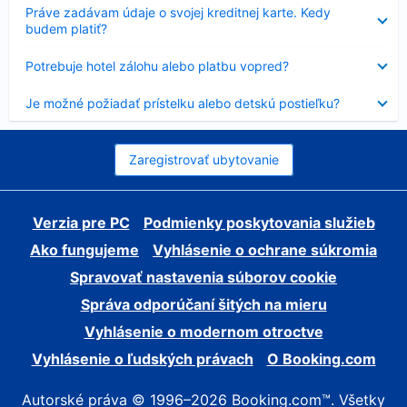
Nezobrazuje
Práve zadávam údaje o svojej kreditnej karte. Kedy
sa
budem platiť?
Nezobrazuje
Potrebuje hotel zálohu alebo platbu vopred?
sa
Nezobrazuje
Je možné požiadať prístelku alebo detskú postieľku?
sa
Zaregistrovať ubytovanie
Verzia pre PC
Podmienky poskytovania služieb
Ako fungujeme
Vyhlásenie o ochrane súkromia
Spravovať nastavenia súborov cookie
Správa odporúčaní šitých na mieru
Vyhlásenie o modernom otroctve
Vyhlásenie o ľudských právach
O Booking.com
Autorské práva © 1996–2026 Booking.com™. Všetky