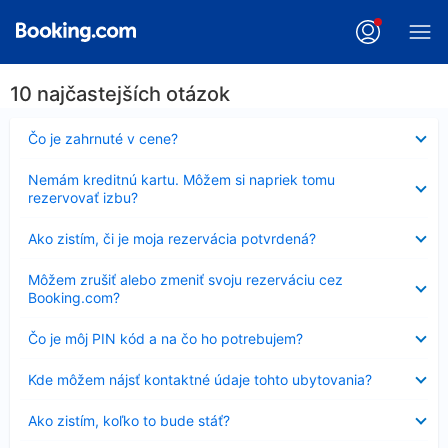
10 najčastejších otázok
Nezobrazuje
Čo je zahrnuté v cene?
sa
Nezobrazuje
Nemám kreditnú kartu. Môžem si napriek tomu
sa
rezervovať izbu?
Nezobrazuje
Ako zistím, či je moja rezervácia potvrdená?
sa
Nezobrazuje
Môžem zrušiť alebo zmeniť svoju rezerváciu cez
sa
Booking.com?
Nezobrazuje
Čo je môj PIN kód a na čo ho potrebujem?
sa
Nezobrazuje
Kde môžem nájsť kontaktné údaje tohto ubytovania?
sa
Nezobrazuje
Ako zistím, koľko to bude stáť?
sa