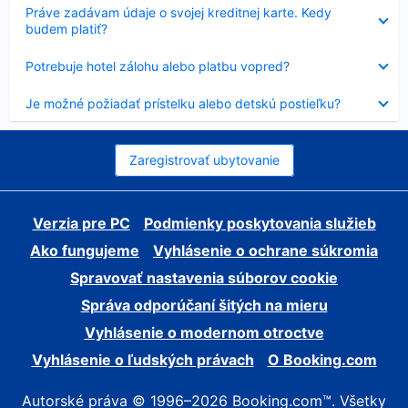
Nezobrazuje
Práve zadávam údaje o svojej kreditnej karte. Kedy
sa
budem platiť?
Nezobrazuje
Potrebuje hotel zálohu alebo platbu vopred?
sa
Nezobrazuje
Je možné požiadať prístelku alebo detskú postieľku?
sa
Zaregistrovať ubytovanie
Verzia pre PC
Podmienky poskytovania služieb
Ako fungujeme
Vyhlásenie o ochrane súkromia
Spravovať nastavenia súborov cookie
Správa odporúčaní šitých na mieru
Vyhlásenie o modernom otroctve
Vyhlásenie o ľudských právach
O Booking.com
Autorské práva © 1996–2026 Booking.com™. Všetky