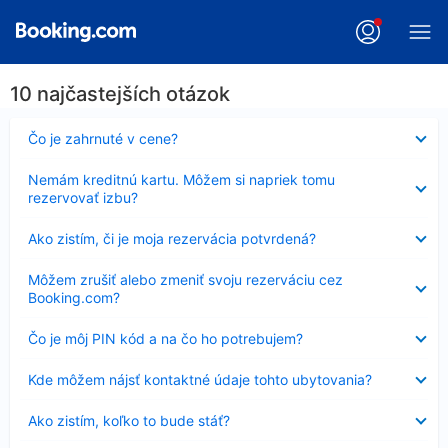
10 najčastejších otázok
Nezobrazuje
Čo je zahrnuté v cene?
sa
Nezobrazuje
Nemám kreditnú kartu. Môžem si napriek tomu
sa
rezervovať izbu?
Nezobrazuje
Ako zistím, či je moja rezervácia potvrdená?
sa
Nezobrazuje
Môžem zrušiť alebo zmeniť svoju rezerváciu cez
sa
Booking.com?
Nezobrazuje
Čo je môj PIN kód a na čo ho potrebujem?
sa
Nezobrazuje
Kde môžem nájsť kontaktné údaje tohto ubytovania?
sa
Nezobrazuje
Ako zistím, koľko to bude stáť?
sa