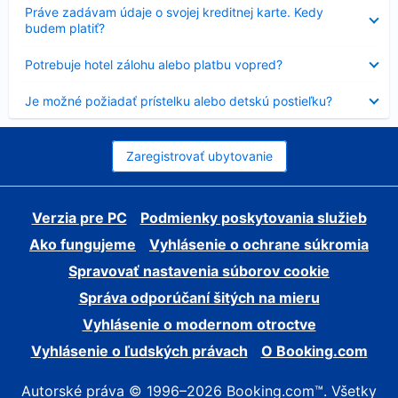
Nezobrazuje
Práve zadávam údaje o svojej kreditnej karte. Kedy
sa
budem platiť?
Nezobrazuje
Potrebuje hotel zálohu alebo platbu vopred?
sa
Nezobrazuje
Je možné požiadať prístelku alebo detskú postieľku?
sa
Zaregistrovať ubytovanie
Verzia pre PC
Podmienky poskytovania služieb
Ako fungujeme
Vyhlásenie o ochrane súkromia
Spravovať nastavenia súborov cookie
Správa odporúčaní šitých na mieru
Vyhlásenie o modernom otroctve
Vyhlásenie o ľudských právach
O Booking.com
Autorské práva © 1996–2026 Booking.com™. Všetky