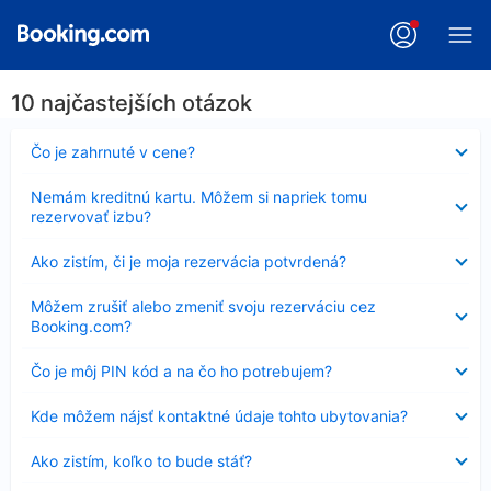
10 najčastejších otázok
Nezobrazuje
Čo je zahrnuté v cene?
sa
Nezobrazuje
Nemám kreditnú kartu. Môžem si napriek tomu
sa
rezervovať izbu?
Nezobrazuje
Ako zistím, či je moja rezervácia potvrdená?
sa
Nezobrazuje
Môžem zrušiť alebo zmeniť svoju rezerváciu cez
sa
Booking.com?
Nezobrazuje
Čo je môj PIN kód a na čo ho potrebujem?
sa
Nezobrazuje
Kde môžem nájsť kontaktné údaje tohto ubytovania?
sa
Nezobrazuje
Ako zistím, koľko to bude stáť?
sa