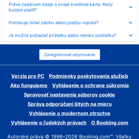
Nezobrazuje
Práve zadávam údaje o svojej kreditnej karte. Kedy
sa
budem platiť?
Nezobrazuje
Potrebuje hotel zálohu alebo platbu vopred?
sa
Nezobrazuje
Je možné požiadať prístelku alebo detskú postieľku?
sa
Zaregistrovať ubytovanie
Verzia pre PC
Podmienky poskytovania služieb
Ako fungujeme
Vyhlásenie o ochrane súkromia
Spravovať nastavenia súborov cookie
Správa odporúčaní šitých na mieru
Vyhlásenie o modernom otroctve
Vyhlásenie o ľudských právach
O Booking.com
Autorské práva © 1996–2026 Booking.com™. Všetky