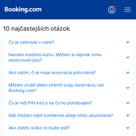
10 najčastejších otázok
Nezobrazuje
Čo je zahrnuté v cene?
sa
Nezobrazuje
Nemám kreditnú kartu. Môžem si napriek tomu
sa
rezervovať izbu?
Nezobrazuje
Ako zistím, či je moja rezervácia potvrdená?
sa
Nezobrazuje
Môžem zrušiť alebo zmeniť svoju rezerváciu cez
sa
Booking.com?
Nezobrazuje
Čo je môj PIN kód a na čo ho potrebujem?
sa
Nezobrazuje
Kde môžem nájsť kontaktné údaje tohto ubytovania?
sa
Nezobrazuje
Ako zistím, koľko to bude stáť?
sa