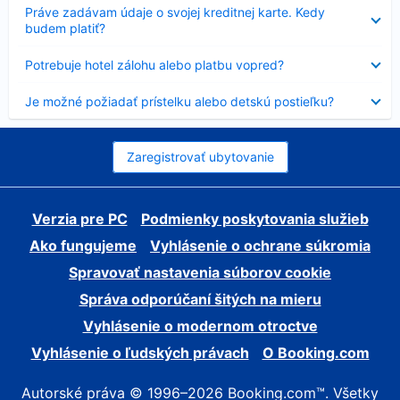
Nezobrazuje
Práve zadávam údaje o svojej kreditnej karte. Kedy
sa
budem platiť?
Nezobrazuje
Potrebuje hotel zálohu alebo platbu vopred?
sa
Nezobrazuje
Je možné požiadať prístelku alebo detskú postieľku?
sa
Zaregistrovať ubytovanie
Verzia pre PC
Podmienky poskytovania služieb
Ako fungujeme
Vyhlásenie o ochrane súkromia
Spravovať nastavenia súborov cookie
Správa odporúčaní šitých na mieru
Vyhlásenie o modernom otroctve
Vyhlásenie o ľudských právach
O Booking.com
Autorské práva © 1996–2026 Booking.com™. Všetky