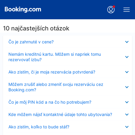
10 najčastejších otázok
Nezobrazuje
Čo je zahrnuté v cene?
sa
Nezobrazuje
Nemám kreditnú kartu. Môžem si napriek tomu
sa
rezervovať izbu?
Nezobrazuje
Ako zistím, či je moja rezervácia potvrdená?
sa
Nezobrazuje
Môžem zrušiť alebo zmeniť svoju rezerváciu cez
sa
Booking.com?
Nezobrazuje
Čo je môj PIN kód a na čo ho potrebujem?
sa
Nezobrazuje
Kde môžem nájsť kontaktné údaje tohto ubytovania?
sa
Nezobrazuje
Ako zistím, koľko to bude stáť?
sa