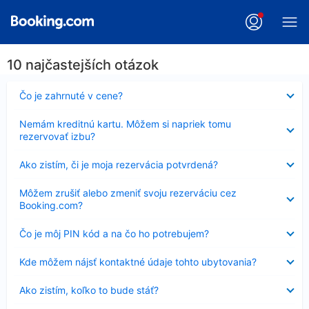
10 najčastejších otázok
Nezobrazuje
Čo je zahrnuté v cene?
sa
Nezobrazuje
Nemám kreditnú kartu. Môžem si napriek tomu
sa
rezervovať izbu?
Nezobrazuje
Ako zistím, či je moja rezervácia potvrdená?
sa
Nezobrazuje
Môžem zrušiť alebo zmeniť svoju rezerváciu cez
sa
Booking.com?
Nezobrazuje
Čo je môj PIN kód a na čo ho potrebujem?
sa
Nezobrazuje
Kde môžem nájsť kontaktné údaje tohto ubytovania?
sa
Nezobrazuje
Ako zistím, koľko to bude stáť?
sa