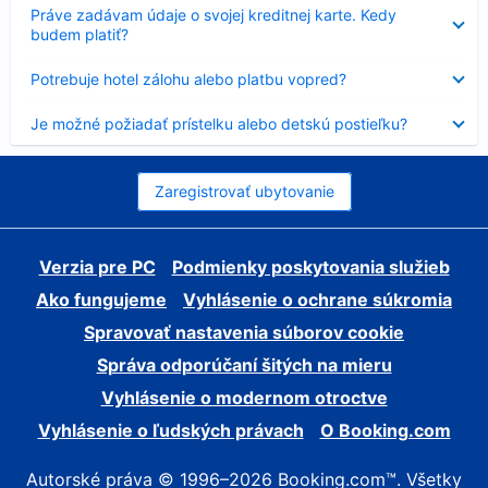
Nezobrazuje
Práve zadávam údaje o svojej kreditnej karte. Kedy
sa
budem platiť?
Nezobrazuje
Potrebuje hotel zálohu alebo platbu vopred?
sa
Nezobrazuje
Je možné požiadať prístelku alebo detskú postieľku?
sa
Zaregistrovať ubytovanie
Verzia pre PC
Podmienky poskytovania služieb
Ako fungujeme
Vyhlásenie o ochrane súkromia
Spravovať nastavenia súborov cookie
Správa odporúčaní šitých na mieru
Vyhlásenie o modernom otroctve
Vyhlásenie o ľudských právach
O Booking.com
Autorské práva © 1996–2026 Booking.com™. Všetky