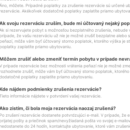
Áno, môžete. Prípadné poplatky za zrušenie rezervácie sú určené 
rezervácie. Akékoľvek dodatočné poplatky zaplatíte priamo ubytova
Ak svoju rezerváciu zruším, bude mi účtovaný nejaký pop
Ak si rezervujete pobyt s možnosťou bezplatného zrušenia, nebude 
prípade, že vašu rezerváciu už nie je možné zrušiť bezplatne alebo s
peňazí, môže vám byť účtovaný storno poplatok, ktorého výška je
poplatky zaplatíte priamo ubytovaniu.
Môžem zrušiť alebo zmeniť termín pobytu v prípade nevr
V prípade rezervácie bez možnosti vrátenia peňazí nie je možné zme
rozhodnete zrušiť, môže vám byť účtovaný storno poplatok, ktoréh
dodatočné poplatky zaplatíte priamo ubytovaniu.
Kde nájdem podmienky zrušenia rezervácie?
Tieto informácie nájdete v potvrdení vašej rezervácie.
Ako zistím, či bola moja rezervácia naozaj zrušená?
Po zrušení rezervácie dostanete potvrdzujúci e-mail. V prípade, že e-
prijatej pošty a priečinok spam/nevyžiadaná pošta vo svojej e-mailo
nedostanete do 24 hodín, kontaktujte ubytovanie, ktoré vám zrušenie