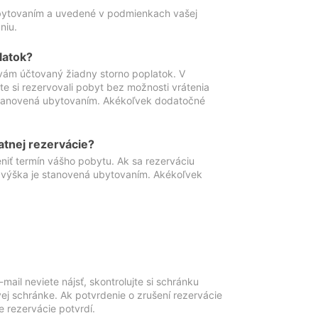
ubytovaním a uvedené v podmienkach vašej
niu.
latok?
vám účtovaný žiadny storno poplatok. V
te si rezervovali pobyt bez možnosti vrátenia
 stanovená ubytovaním. Akékoľvek dodatočné
atnej rezervácie?
niť termín vášho pobytu. Ak sa rezerváciu
o výška je stanovená ubytovaním. Akékoľvek
mail neviete nájsť, skontrolujte si schránku
vej schránke. Ak potvrdenie o zrušení rezervácie
 rezervácie potvrdí.