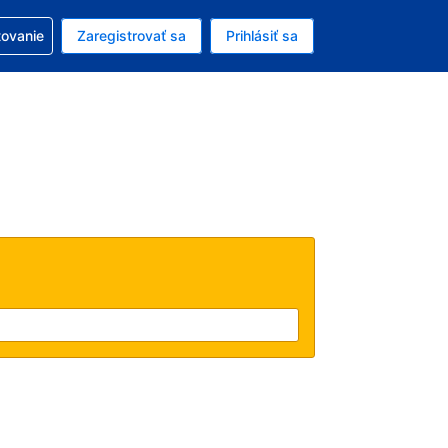
ezerváciou
tovanie
Zaregistrovať sa
Prihlásiť sa
ú menu Americký dolár
e zvolený jazyk V slovenčine