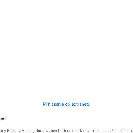
Prihlásenie do extranetu
dené.
ny Booking Holdings Inc., svetového lídra v poskytovaní online služieb zamera