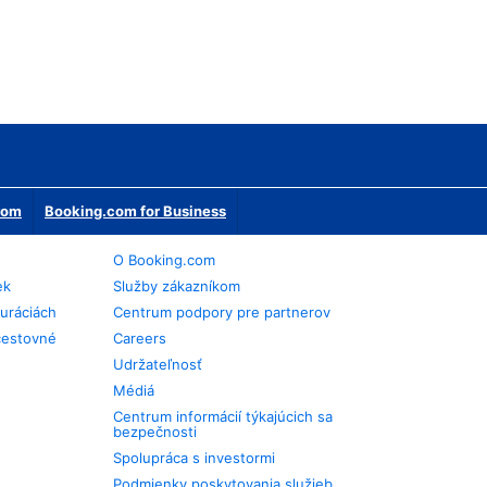
erom
Booking.com for Business
O Booking.com
ek
Služby zákazníkom
auráciách
Centrum podpory pre partnerov
cestovné
Careers
Udržateľnosť
Médiá
Centrum informácií týkajúcich sa
bezpečnosti
Spolupráca s investormi
Podmienky poskytovania služieb