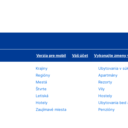
Verzia pre mobil
Váš účet
Vykonajte zmeny v
Krajiny
Ubytovania v sú
Regióny
Apartmány
Mestá
Rezorty
Štvrte
Vily
Letiská
Hostely
Hotely
Ubytovania bed 
Zaujímavé miesta
Penzióny