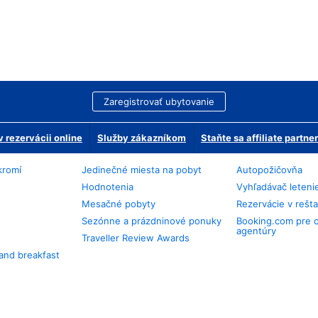
Zaregistrovať ubytovanie
 rezervácii online
Služby zákazníkom
Staňte sa affiliate partn
kromí
Jedinečné miesta na pobyt
Autopožičovňa
Hodnotenia
Vyhľadávač leteni
Mesačné pobyty
Rezervácie v rešt
Sezónne a prázdninové ponuky
Booking.com pre 
agentúry
Traveller Review Awards
and breakfast