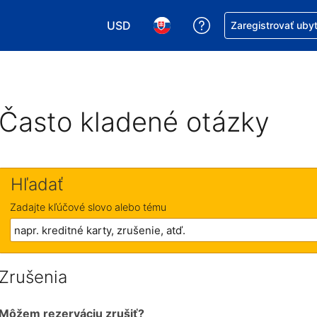
USD
Získajte pomoc s r
Zaregistrovať uby
Vybrať menu. Momentálne máte zvolen
Vybrať jazyk. Momentálne mát
Často kladené otázky
Hľadať
Zadajte kľúčové slovo alebo tému
Zrušenia
Môžem rezerváciu zrušiť?