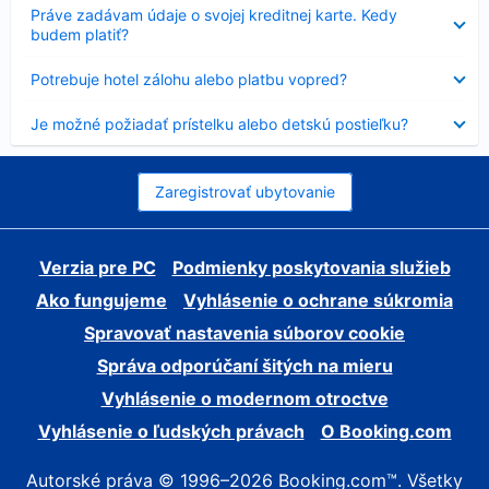
Nezobrazuje
Práve zadávam údaje o svojej kreditnej karte. Kedy
sa
budem platiť?
Nezobrazuje
Potrebuje hotel zálohu alebo platbu vopred?
sa
Nezobrazuje
Je možné požiadať prístelku alebo detskú postieľku?
sa
Zaregistrovať ubytovanie
Verzia pre PC
Podmienky poskytovania služieb
Ako fungujeme
Vyhlásenie o ochrane súkromia
Spravovať nastavenia súborov cookie
Správa odporúčaní šitých na mieru
Vyhlásenie o modernom otroctve
Vyhlásenie o ľudských právach
O Booking.com
Autorské práva © 1996–2026 Booking.com™. Všetky