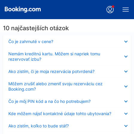
10 najčastejších otázok
Nezobrazuje
Čo je zahrnuté v cene?
sa
Nezobrazuje
Nemám kreditnú kartu. Môžem si napriek tomu
sa
rezervovať izbu?
Nezobrazuje
Ako zistím, či je moja rezervácia potvrdená?
sa
Nezobrazuje
Môžem zrušiť alebo zmeniť svoju rezerváciu cez
sa
Booking.com?
Nezobrazuje
Čo je môj PIN kód a na čo ho potrebujem?
sa
Nezobrazuje
Kde môžem nájsť kontaktné údaje tohto ubytovania?
sa
Nezobrazuje
Ako zistím, koľko to bude stáť?
sa