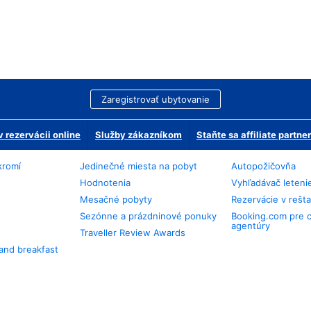
Zaregistrovať ubytovanie
 rezervácii online
Služby zákazníkom
Staňte sa affiliate partn
kromí
Jedinečné miesta na pobyt
Autopožičovňa
Hodnotenia
Vyhľadávač leteni
Mesačné pobyty
Rezervácie v rešt
Sezónne a prázdninové ponuky
Booking.com pre 
agentúry
Traveller Review Awards
and breakfast