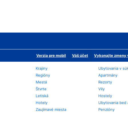
Verzia pre mobil
Váš účet
Vykonajte zmeny v
Krajiny
Ubytovania v sú
Regióny
Apartmány
Mestá
Rezorty
Štvrte
Vily
Letiská
Hostely
Hotely
Ubytovania bed 
Zaujímavé miesta
Penzióny