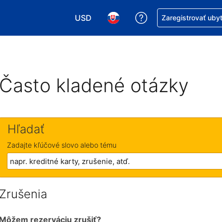
USD
Získajte pomoc s r
Zaregistrovať uby
Vybrať menu. Momentálne máte zvolen
Vybrať jazyk. Momentálne mát
Často kladené otázky
Hľadať
Zadajte kľúčové slovo alebo tému
Zrušenia
Môžem rezerváciu zrušiť?