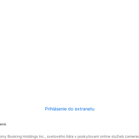
Prihlásenie do extranetu
dené.
ny Booking Holdings Inc., svetového lídra v poskytovaní online služieb zamera