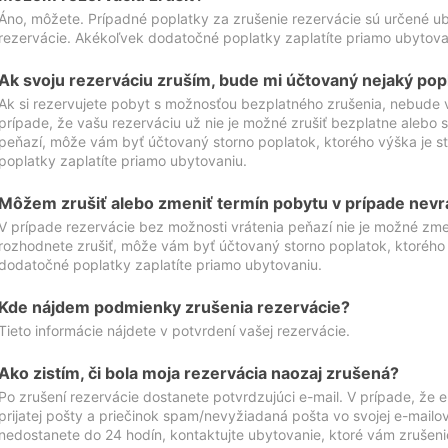
Áno, môžete. Prípadné poplatky za zrušenie rezervácie sú určené 
rezervácie. Akékoľvek dodatočné poplatky zaplatíte priamo ubytova
Ak svoju rezerváciu zruším, bude mi účtovaný nejaký pop
Ak si rezervujete pobyt s možnosťou bezplatného zrušenia, nebude 
prípade, že vašu rezerváciu už nie je možné zrušiť bezplatne alebo s
peňazí, môže vám byť účtovaný storno poplatok, ktorého výška je
poplatky zaplatíte priamo ubytovaniu.
Môžem zrušiť alebo zmeniť termín pobytu v prípade nevr
V prípade rezervácie bez možnosti vrátenia peňazí nie je možné zme
rozhodnete zrušiť, môže vám byť účtovaný storno poplatok, ktoréh
dodatočné poplatky zaplatíte priamo ubytovaniu.
Kde nájdem podmienky zrušenia rezervácie?
Tieto informácie nájdete v potvrdení vašej rezervácie.
Ako zistím, či bola moja rezervácia naozaj zrušená?
Po zrušení rezervácie dostanete potvrdzujúci e-mail. V prípade, že e-
prijatej pošty a priečinok spam/nevyžiadaná pošta vo svojej e-mailo
nedostanete do 24 hodín, kontaktujte ubytovanie, ktoré vám zrušenie