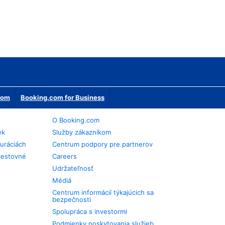
erom
Booking.com for Business
O Booking.com
ek
Služby zákazníkom
auráciách
Centrum podpory pre partnerov
cestovné
Careers
Udržateľnosť
Médiá
Centrum informácií týkajúcich sa
bezpečnosti
Spolupráca s investormi
Podmienky poskytovania služieb