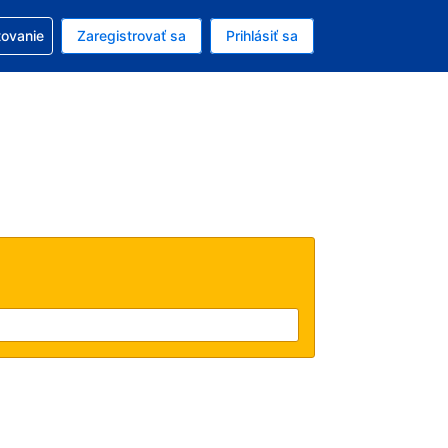
ezerváciou
tovanie
Zaregistrovať sa
Prihlásiť sa
ú menu Americký dolár
e zvolený jazyk V slovenčine