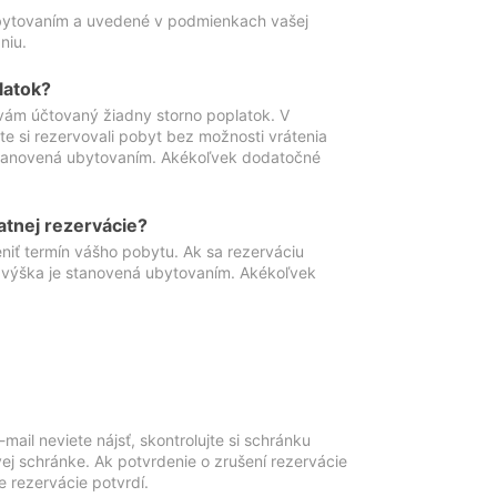
ubytovaním a uvedené v podmienkach vašej
niu.
latok?
vám účtovaný žiadny storno poplatok. V
te si rezervovali pobyt bez možnosti vrátenia
 stanovená ubytovaním. Akékoľvek dodatočné
atnej rezervácie?
niť termín vášho pobytu. Ak sa rezerváciu
o výška je stanovená ubytovaním. Akékoľvek
mail neviete nájsť, skontrolujte si schránku
vej schránke. Ak potvrdenie o zrušení rezervácie
 rezervácie potvrdí.