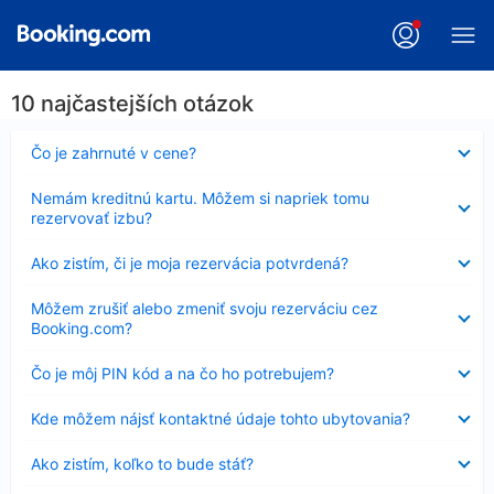
10 najčastejších otázok
Nezobrazuje
Čo je zahrnuté v cene?
sa
Nezobrazuje
Nemám kreditnú kartu. Môžem si napriek tomu
sa
rezervovať izbu?
Nezobrazuje
Ako zistím, či je moja rezervácia potvrdená?
sa
Nezobrazuje
Môžem zrušiť alebo zmeniť svoju rezerváciu cez
sa
Booking.com?
Nezobrazuje
Čo je môj PIN kód a na čo ho potrebujem?
sa
Nezobrazuje
Kde môžem nájsť kontaktné údaje tohto ubytovania?
sa
Nezobrazuje
Ako zistím, koľko to bude stáť?
sa