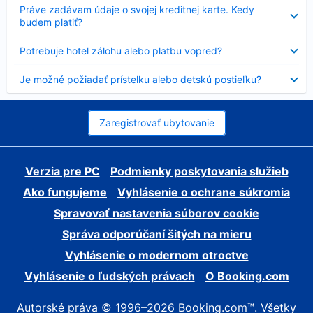
Nezobrazuje
Práve zadávam údaje o svojej kreditnej karte. Kedy
sa
budem platiť?
Nezobrazuje
Potrebuje hotel zálohu alebo platbu vopred?
sa
Nezobrazuje
Je možné požiadať prístelku alebo detskú postieľku?
sa
Zaregistrovať ubytovanie
Verzia pre PC
Podmienky poskytovania služieb
Ako fungujeme
Vyhlásenie o ochrane súkromia
Spravovať nastavenia súborov cookie
Správa odporúčaní šitých na mieru
Vyhlásenie o modernom otroctve
Vyhlásenie o ľudských právach
O Booking.com
Autorské práva © 1996–2026 Booking.com™. Všetky