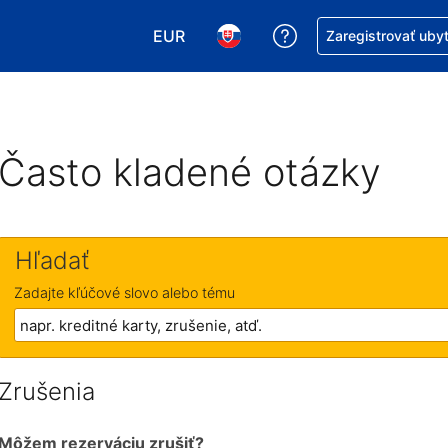
EUR
Získajte pomoc s r
Zaregistrovať uby
Vybrať menu. Momentálne máte zvol
Vybrať jazyk. Momentálne mát
Často kladené otázky
Hľadať
Zadajte kľúčové slovo alebo tému
Zrušenia
Môžem rezerváciu zrušiť?