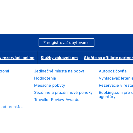
Zaregistrovať ubytovanie
 rezervácii online
Služby zákazníkom
Staňte sa affiliate partn
kromí
Jedinečné miesta na pobyt
Autopožičovňa
Hodnotenia
Vyhľadávač leteni
Mesačné pobyty
Rezervácie v rešt
Sezónne a prázdninové ponuky
Booking.com pre 
agentúry
Traveller Review Awards
and breakfast