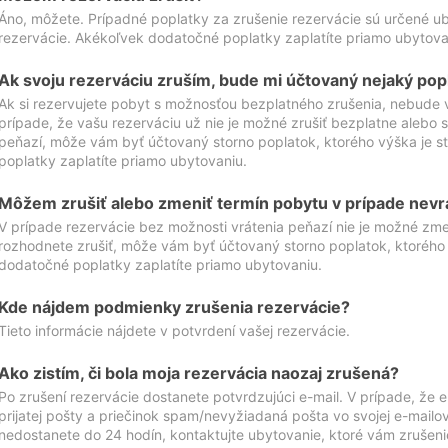
Áno, môžete. Prípadné poplatky za zrušenie rezervácie sú určené 
rezervácie. Akékoľvek dodatočné poplatky zaplatíte priamo ubytova
Ak svoju rezerváciu zruším, bude mi účtovaný nejaký pop
Ak si rezervujete pobyt s možnosťou bezplatného zrušenia, nebude 
prípade, že vašu rezerváciu už nie je možné zrušiť bezplatne alebo s
peňazí, môže vám byť účtovaný storno poplatok, ktorého výška je
poplatky zaplatíte priamo ubytovaniu.
Môžem zrušiť alebo zmeniť termín pobytu v prípade nevr
V prípade rezervácie bez možnosti vrátenia peňazí nie je možné zme
rozhodnete zrušiť, môže vám byť účtovaný storno poplatok, ktoréh
dodatočné poplatky zaplatíte priamo ubytovaniu.
Kde nájdem podmienky zrušenia rezervácie?
Tieto informácie nájdete v potvrdení vašej rezervácie.
Ako zistím, či bola moja rezervácia naozaj zrušená?
Po zrušení rezervácie dostanete potvrdzujúci e-mail. V prípade, že e-
prijatej pošty a priečinok spam/nevyžiadaná pošta vo svojej e-mailo
nedostanete do 24 hodín, kontaktujte ubytovanie, ktoré vám zrušenie