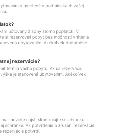
ubytovaním a uvedené v podmienkach vašej
niu.
latok?
vám účtovaný žiadny storno poplatok. V
te si rezervovali pobyt bez možnosti vrátenia
 stanovená ubytovaním. Akékoľvek dodatočné
atnej rezervácie?
niť termín vášho pobytu. Ak sa rezerváciu
o výška je stanovená ubytovaním. Akékoľvek
mail neviete nájsť, skontrolujte si schránku
vej schránke. Ak potvrdenie o zrušení rezervácie
 rezervácie potvrdí.