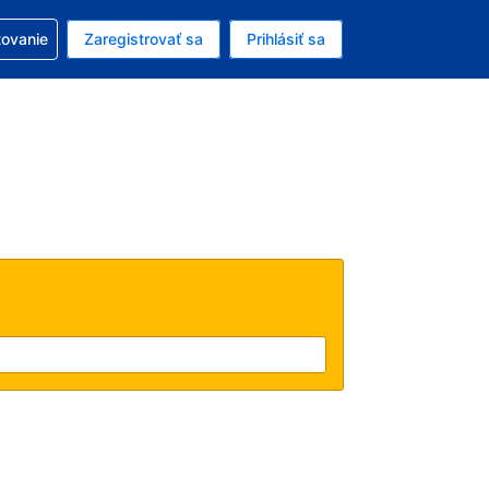
ezerváciou
tovanie
Zaregistrovať sa
Prihlásiť sa
enú menu EUR
e zvolený jazyk V slovenčine