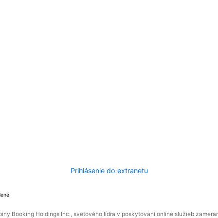
Prihlásenie do extranetu
dené.
ny Booking Holdings Inc., svetového lídra v poskytovaní online služieb zamera