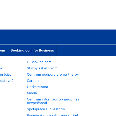
erom
Booking.com for Business
O Booking.com
ek
Služby zákazníkom
auráciách
Centrum podpory pre partnerov
cestovné
Careers
Udržateľnosť
Médiá
Centrum informácií týkajúcich sa
bezpečnosti
Spolupráca s investormi
Podmienky poskytovania služieb