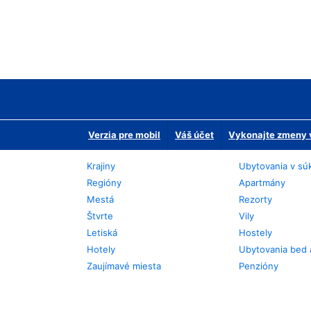
Verzia pre mobil
Váš účet
Vykonajte zmeny v
Krajiny
Ubytovania v sú
Regióny
Apartmány
Mestá
Rezorty
Štvrte
Vily
Letiská
Hostely
Hotely
Ubytovania bed 
Zaujímavé miesta
Penzióny