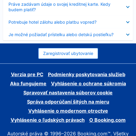
Nezobrazuje
Práve zadávam údaje o svojej kreditnej karte. Kedy
sa
budem platiť?
Nezobrazuje
Potrebuje hotel zálohu alebo platbu vopred?
sa
Nezobrazuje
Je možné požiadať prístelku alebo detskú postieľku?
sa
Zaregistrovať ubytovanie
Verzia pre PC
Podmienky poskytovania služieb
Ako fungujeme
Vyhlásenie o ochrane súkromia
Spravovať nastavenia súborov cookie
Správa odporúčaní šitých na mieru
Vyhlásenie o modernom otroctve
Vyhlásenie o ľudských právach
O Booking.com
Autorské práva © 1996–2026 Booking.com™. Všetky