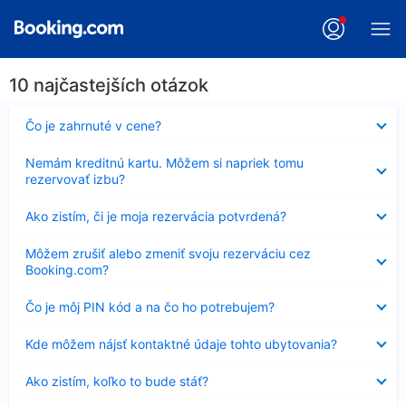
10 najčastejších otázok
Nezobrazuje
Čo je zahrnuté v cene?
sa
Nezobrazuje
Nemám kreditnú kartu. Môžem si napriek tomu
sa
rezervovať izbu?
Nezobrazuje
Ako zistím, či je moja rezervácia potvrdená?
sa
Nezobrazuje
Môžem zrušiť alebo zmeniť svoju rezerváciu cez
sa
Booking.com?
Nezobrazuje
Čo je môj PIN kód a na čo ho potrebujem?
sa
Nezobrazuje
Kde môžem nájsť kontaktné údaje tohto ubytovania?
sa
Nezobrazuje
Ako zistím, koľko to bude stáť?
sa