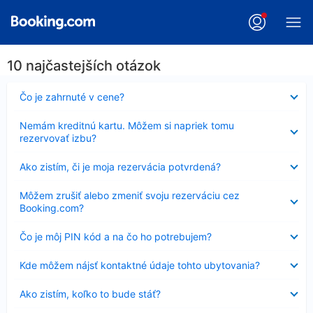
10 najčastejších otázok
Nezobrazuje
Čo je zahrnuté v cene?
sa
Nezobrazuje
Nemám kreditnú kartu. Môžem si napriek tomu
sa
rezervovať izbu?
Nezobrazuje
Ako zistím, či je moja rezervácia potvrdená?
sa
Nezobrazuje
Môžem zrušiť alebo zmeniť svoju rezerváciu cez
sa
Booking.com?
Nezobrazuje
Čo je môj PIN kód a na čo ho potrebujem?
sa
Nezobrazuje
Kde môžem nájsť kontaktné údaje tohto ubytovania?
sa
Nezobrazuje
Ako zistím, koľko to bude stáť?
sa