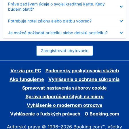
Nezobrazuje
Práve zadávam údaje o svojej kreditnej karte. Kedy
sa
budem platiť?
Nezobrazuje
Potrebuje hotel zálohu alebo platbu vopred?
sa
Nezobrazuje
Je možné požiadať prístelku alebo detskú postieľku?
sa
Zaregistrovať ubytovanie
Verzia pre PC
Podmienky poskytovania služieb
Ako fungujeme
Vyhlásenie o ochrane súkromia
Spravovať nastavenia súborov cookie
Správa odporúčaní šitých na mieru
Vyhlásenie o modernom otroctve
Vyhlásenie o ľudských právach
O Booking.com
Autorské práva © 1996–2026 Booking.com™. Všetky