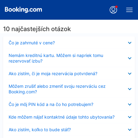
10 najčastejších otázok
Nezobrazuje
Čo je zahrnuté v cene?
sa
Nezobrazuje
Nemám kreditnú kartu. Môžem si napriek tomu
sa
rezervovať izbu?
Nezobrazuje
Ako zistím, či je moja rezervácia potvrdená?
sa
Nezobrazuje
Môžem zrušiť alebo zmeniť svoju rezerváciu cez
sa
Booking.com?
Nezobrazuje
Čo je môj PIN kód a na čo ho potrebujem?
sa
Nezobrazuje
Kde môžem nájsť kontaktné údaje tohto ubytovania?
sa
Nezobrazuje
Ako zistím, koľko to bude stáť?
sa