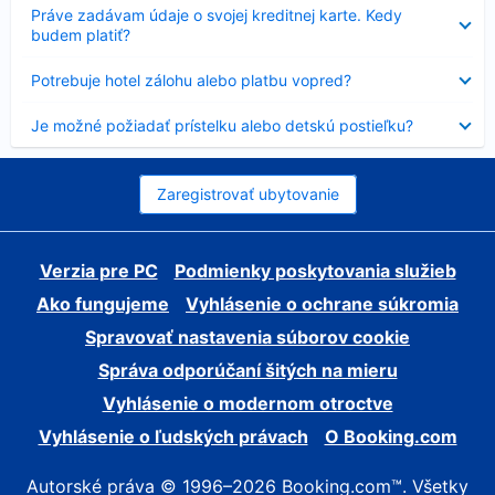
Nezobrazuje
Práve zadávam údaje o svojej kreditnej karte. Kedy
sa
budem platiť?
Nezobrazuje
Potrebuje hotel zálohu alebo platbu vopred?
sa
Nezobrazuje
Je možné požiadať prístelku alebo detskú postieľku?
sa
Zaregistrovať ubytovanie
Verzia pre PC
Podmienky poskytovania služieb
Ako fungujeme
Vyhlásenie o ochrane súkromia
Spravovať nastavenia súborov cookie
Správa odporúčaní šitých na mieru
Vyhlásenie o modernom otroctve
Vyhlásenie o ľudských právach
O Booking.com
Autorské práva © 1996–2026 Booking.com™. Všetky