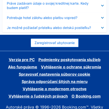
Nezobrazuje
Práve zadávam údaje o svojej kreditnej karte. Kedy
sa
budem platiť?
Nezobrazuje
Potrebuje hotel zálohu alebo platbu vopred?
sa
Nezobrazuje
Je možné požiadať prístelku alebo detskú postieľku?
sa
Zaregistrovať ubytovanie
Verzia pre PC
Podmienky poskytovania služieb
Ako fungujeme
Vyhlásenie o ochrane súkromia
Spravovať nastavenia súborov cookie
Správa odporúčaní šitých na mieru
Vyhlásenie o modernom otroctve
Vyhlásenie o ľudských právach
O Booking.com
Autorské práva © 1996–2026 Booking.com™. Všetky