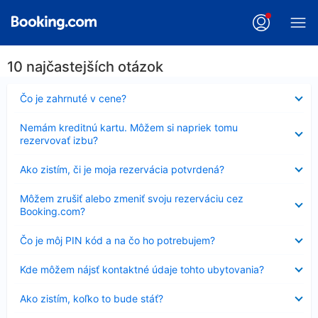
10 najčastejších otázok
Nezobrazuje
Čo je zahrnuté v cene?
sa
Nezobrazuje
Nemám kreditnú kartu. Môžem si napriek tomu
sa
rezervovať izbu?
Nezobrazuje
Ako zistím, či je moja rezervácia potvrdená?
sa
Nezobrazuje
Môžem zrušiť alebo zmeniť svoju rezerváciu cez
sa
Booking.com?
Nezobrazuje
Čo je môj PIN kód a na čo ho potrebujem?
sa
Nezobrazuje
Kde môžem nájsť kontaktné údaje tohto ubytovania?
sa
Nezobrazuje
Ako zistím, koľko to bude stáť?
sa