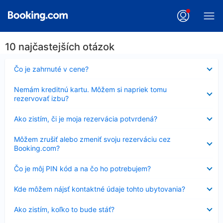
10 najčastejších otázok
Nezobrazuje
Čo je zahrnuté v cene?
sa
Nezobrazuje
Nemám kreditnú kartu. Môžem si napriek tomu
sa
rezervovať izbu?
Nezobrazuje
Ako zistím, či je moja rezervácia potvrdená?
sa
Nezobrazuje
Môžem zrušiť alebo zmeniť svoju rezerváciu cez
sa
Booking.com?
Nezobrazuje
Čo je môj PIN kód a na čo ho potrebujem?
sa
Nezobrazuje
Kde môžem nájsť kontaktné údaje tohto ubytovania?
sa
Nezobrazuje
Ako zistím, koľko to bude stáť?
sa