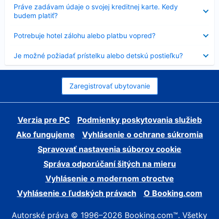
Nezobrazuje
Práve zadávam údaje o svojej kreditnej karte. Kedy
sa
budem platiť?
Nezobrazuje
Potrebuje hotel zálohu alebo platbu vopred?
sa
Nezobrazuje
Je možné požiadať prístelku alebo detskú postieľku?
sa
Zaregistrovať ubytovanie
Verzia pre PC
Podmienky poskytovania služieb
Ako fungujeme
Vyhlásenie o ochrane súkromia
Spravovať nastavenia súborov cookie
Správa odporúčaní šitých na mieru
Vyhlásenie o modernom otroctve
Vyhlásenie o ľudských právach
O Booking.com
Autorské práva © 1996–2026 Booking.com™. Všetky