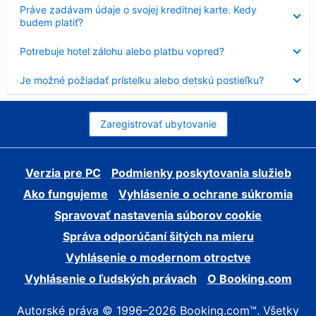
Nezobrazuje
Práve zadávam údaje o svojej kreditnej karte. Kedy
sa
budem platiť?
Nezobrazuje
Potrebuje hotel zálohu alebo platbu vopred?
sa
Nezobrazuje
Je možné požiadať prístelku alebo detskú postieľku?
sa
Zaregistrovať ubytovanie
Verzia pre PC
Podmienky poskytovania služieb
Ako fungujeme
Vyhlásenie o ochrane súkromia
Spravovať nastavenia súborov cookie
Správa odporúčaní šitých na mieru
Vyhlásenie o modernom otroctve
Vyhlásenie o ľudských právach
O Booking.com
Autorské práva © 1996–2026 Booking.com™. Všetky