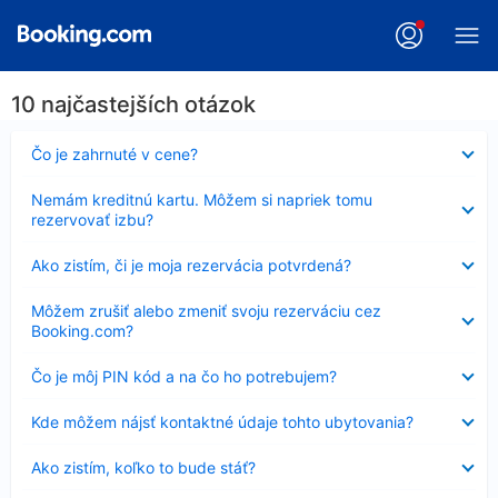
10 najčastejších otázok
Nezobrazuje
Čo je zahrnuté v cene?
sa
Nezobrazuje
Nemám kreditnú kartu. Môžem si napriek tomu
sa
rezervovať izbu?
Nezobrazuje
Ako zistím, či je moja rezervácia potvrdená?
sa
Nezobrazuje
Môžem zrušiť alebo zmeniť svoju rezerváciu cez
sa
Booking.com?
Nezobrazuje
Čo je môj PIN kód a na čo ho potrebujem?
sa
Nezobrazuje
Kde môžem nájsť kontaktné údaje tohto ubytovania?
sa
Nezobrazuje
Ako zistím, koľko to bude stáť?
sa