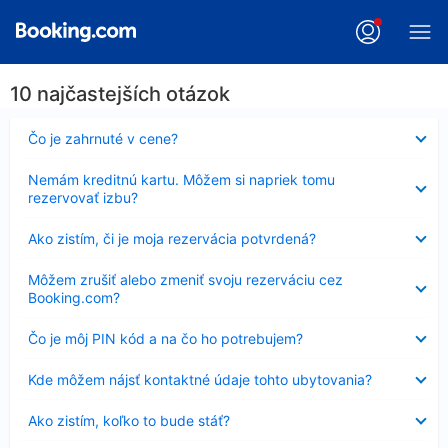
10 najčastejších otázok
Nezobrazuje
Čo je zahrnuté v cene?
sa
Nezobrazuje
Nemám kreditnú kartu. Môžem si napriek tomu
sa
rezervovať izbu?
Nezobrazuje
Ako zistím, či je moja rezervácia potvrdená?
sa
Nezobrazuje
Môžem zrušiť alebo zmeniť svoju rezerváciu cez
sa
Booking.com?
Nezobrazuje
Čo je môj PIN kód a na čo ho potrebujem?
sa
Nezobrazuje
Kde môžem nájsť kontaktné údaje tohto ubytovania?
sa
Nezobrazuje
Ako zistím, koľko to bude stáť?
sa