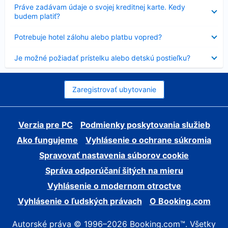
Nezobrazuje
Práve zadávam údaje o svojej kreditnej karte. Kedy
sa
budem platiť?
Nezobrazuje
Potrebuje hotel zálohu alebo platbu vopred?
sa
Nezobrazuje
Je možné požiadať prístelku alebo detskú postieľku?
sa
Zaregistrovať ubytovanie
Verzia pre PC
Podmienky poskytovania služieb
Ako fungujeme
Vyhlásenie o ochrane súkromia
Spravovať nastavenia súborov cookie
Správa odporúčaní šitých na mieru
Vyhlásenie o modernom otroctve
Vyhlásenie o ľudských právach
O Booking.com
Autorské práva © 1996–2026 Booking.com™. Všetky