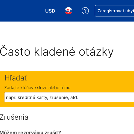
USD
Získajte pomoc s r
Zaregistrovať uby
Vybrať menu. Momentálne máte zvolen
Vybrať jazyk. Momentálne mát
Často kladené otázky
Hľadať
Zadajte kľúčové slovo alebo tému
Zrušenia
Môžem rezerváciu zrušiť?