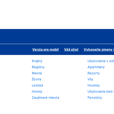
Verzia pre mobil
Váš účet
Vykonajte zmeny v
Krajiny
Ubytovania v sú
Regióny
Apartmány
Mestá
Rezorty
Štvrte
Vily
Letiská
Hostely
Hotely
Ubytovania bed 
Zaujímavé miesta
Penzióny