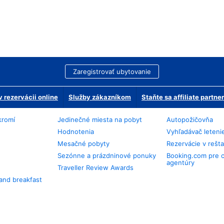
Zaregistrovať ubytovanie
 rezervácii online
Služby zákazníkom
Staňte sa affiliate partn
kromí
Jedinečné miesta na pobyt
Autopožičovňa
Hodnotenia
Vyhľadávač leteni
Mesačné pobyty
Rezervácie v rešt
Sezónne a prázdninové ponuky
Booking.com pre 
agentúry
Traveller Review Awards
and breakfast