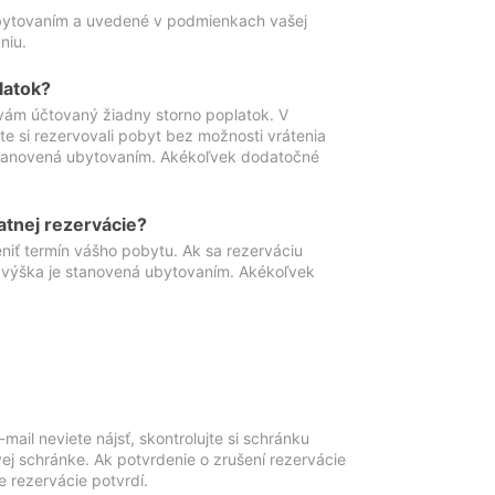
ubytovaním a uvedené v podmienkach vašej
niu.
latok?
vám účtovaný žiadny storno poplatok. V
te si rezervovali pobyt bez možnosti vrátenia
 stanovená ubytovaním. Akékoľvek dodatočné
atnej rezervácie?
niť termín vášho pobytu. Ak sa rezerváciu
o výška je stanovená ubytovaním. Akékoľvek
mail neviete nájsť, skontrolujte si schránku
vej schránke. Ak potvrdenie o zrušení rezervácie
 rezervácie potvrdí.