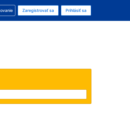
ezerváciou
tovanie
Zaregistrovať sa
Prihlásiť sa
ú menu Americký dolár
e zvolený jazyk V slovenčine