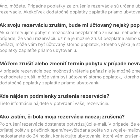
Áno, môžete. Prípadné poplatky za zrušenie rezervácie sú určené 
rezervácie. Akékoľvek dodatočné poplatky zaplatíte priamo ubytova
Ak svoju rezerváciu zruším, bude mi účtovaný nejaký pop
Ak si rezervujete pobyt s možnosťou bezplatného zrušenia, nebude 
prípade, že vašu rezerváciu už nie je možné zrušiť bezplatne alebo s
peňazí, môže vám byť účtovaný storno poplatok, ktorého výška je
poplatky zaplatíte priamo ubytovaniu.
Môžem zrušiť alebo zmeniť termín pobytu v prípade nevr
V prípade rezervácie bez možnosti vrátenia peňazí nie je možné zme
rozhodnete zrušiť, môže vám byť účtovaný storno poplatok, ktoréh
dodatočné poplatky zaplatíte priamo ubytovaniu.
Kde nájdem podmienky zrušenia rezervácie?
Tieto informácie nájdete v potvrdení vašej rezervácie.
Ako zistím, či bola moja rezervácia naozaj zrušená?
Po zrušení rezervácie dostanete potvrdzujúci e-mail. V prípade, že e-
prijatej pošty a priečinok spam/nevyžiadaná pošta vo svojej e-mailo
nedostanete do 24 hodín, kontaktujte ubytovanie, ktoré vám zrušenie