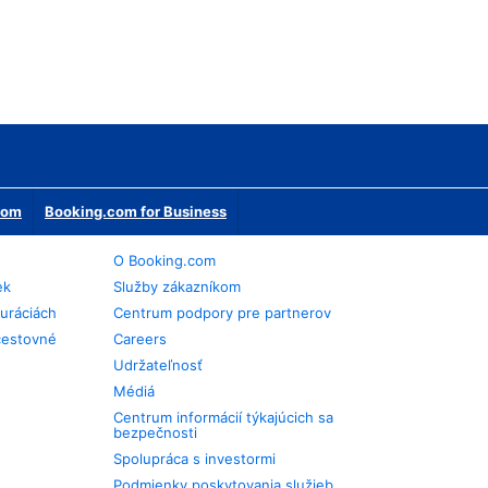
erom
Booking.com for Business
O Booking.com
ek
Služby zákazníkom
auráciách
Centrum podpory pre partnerov
cestovné
Careers
Udržateľnosť
Médiá
Centrum informácií týkajúcich sa
bezpečnosti
Spolupráca s investormi
Podmienky poskytovania služieb