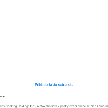
Prihlásenie do extranetu
dené.
ny Booking Holdings Inc., svetového lídra v poskytovaní online služieb zamera