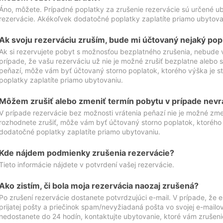
Áno, môžete. Prípadné poplatky za zrušenie rezervácie sú určené 
rezervácie. Akékoľvek dodatočné poplatky zaplatíte priamo ubytova
Ak svoju rezerváciu zruším, bude mi účtovaný nejaký pop
Ak si rezervujete pobyt s možnosťou bezplatného zrušenia, nebude 
prípade, že vašu rezerváciu už nie je možné zrušiť bezplatne alebo s
peňazí, môže vám byť účtovaný storno poplatok, ktorého výška je
poplatky zaplatíte priamo ubytovaniu.
Môžem zrušiť alebo zmeniť termín pobytu v prípade nevr
V prípade rezervácie bez možnosti vrátenia peňazí nie je možné zme
rozhodnete zrušiť, môže vám byť účtovaný storno poplatok, ktoréh
dodatočné poplatky zaplatíte priamo ubytovaniu.
Kde nájdem podmienky zrušenia rezervácie?
Tieto informácie nájdete v potvrdení vašej rezervácie.
Ako zistím, či bola moja rezervácia naozaj zrušená?
Po zrušení rezervácie dostanete potvrdzujúci e-mail. V prípade, že e-
prijatej pošty a priečinok spam/nevyžiadaná pošta vo svojej e-mailo
nedostanete do 24 hodín, kontaktujte ubytovanie, ktoré vám zrušenie