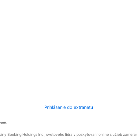
Prihlásenie do extranetu
dené.
ny Booking Holdings Inc., svetového lídra v poskytovaní online služieb zamera