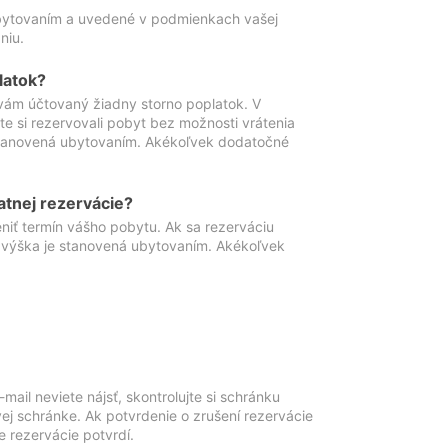
ubytovaním a uvedené v podmienkach vašej
niu.
latok?
vám účtovaný žiadny storno poplatok. V
te si rezervovali pobyt bez možnosti vrátenia
 stanovená ubytovaním. Akékoľvek dodatočné
atnej rezervácie?
niť termín vášho pobytu. Ak sa rezerváciu
o výška je stanovená ubytovaním. Akékoľvek
mail neviete nájsť, skontrolujte si schránku
vej schránke. Ak potvrdenie o zrušení rezervácie
 rezervácie potvrdí.