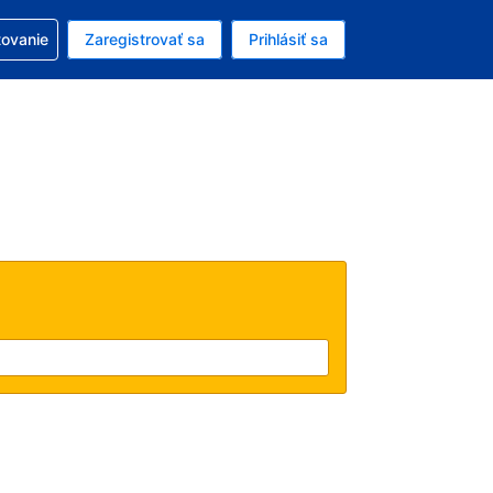
ezerváciou
tovanie
Zaregistrovať sa
Prihlásiť sa
enú menu EUR
e zvolený jazyk V slovenčine