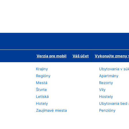
Verzia pre mobil
Váš účet
Vykonajte zmeny v
Krajiny
Ubytovania v sú
Regióny
Apartmány
Mestá
Rezorty
Štvrte
Vily
Letiská
Hostely
Hotely
Ubytovania bed 
Zaujímavé miesta
Penzióny