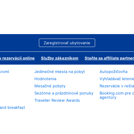
Zaregistrovať ubytovanie
 rezervácii online
Služby zákazníkom
Staňte sa affiliate partn
kromí
Jedinečné miesta na pobyt
Autopožičovňa
Hodnotenia
Vyhľadávač leteni
Mesačné pobyty
Rezervácie v rešt
Sezónne a prázdninové ponuky
Booking.com pre 
agentúry
Traveller Review Awards
and breakfast