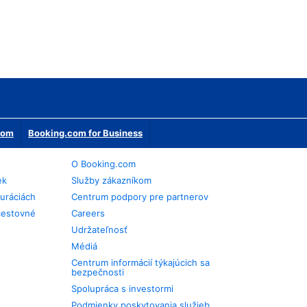
erom
Booking.com for Business
O Booking.com
ek
Služby zákazníkom
auráciách
Centrum podpory pre partnerov
cestovné
Careers
Udržateľnosť
Médiá
Centrum informácií týkajúcich sa
bezpečnosti
Spolupráca s investormi
Podmienky poskytovania služieb