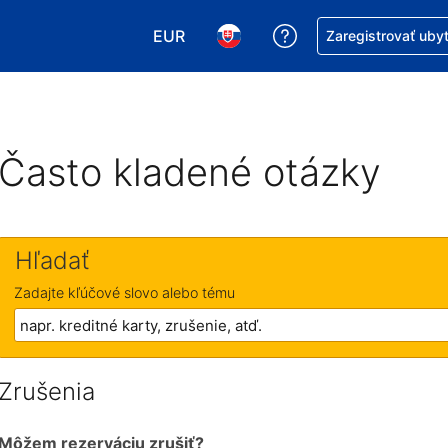
EUR
Získajte pomoc s r
Zaregistrovať uby
Vybrať menu. Momentálne máte zvol
Vybrať jazyk. Momentálne mát
Často kladené otázky
Hľadať
Zadajte kľúčové slovo alebo tému
Zrušenia
Môžem rezerváciu zrušiť?