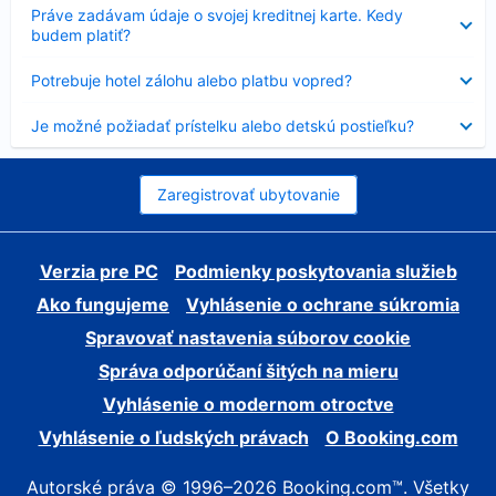
Nezobrazuje
Práve zadávam údaje o svojej kreditnej karte. Kedy
sa
budem platiť?
Nezobrazuje
Potrebuje hotel zálohu alebo platbu vopred?
sa
Nezobrazuje
Je možné požiadať prístelku alebo detskú postieľku?
sa
Zaregistrovať ubytovanie
Verzia pre PC
Podmienky poskytovania služieb
Ako fungujeme
Vyhlásenie o ochrane súkromia
Spravovať nastavenia súborov cookie
Správa odporúčaní šitých na mieru
Vyhlásenie o modernom otroctve
Vyhlásenie o ľudských právach
O Booking.com
Autorské práva © 1996–2026 Booking.com™. Všetky