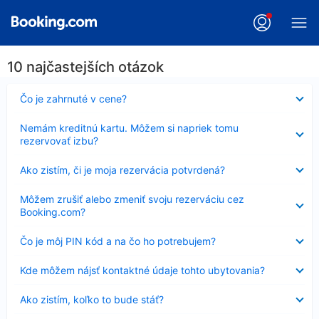
10 najčastejších otázok
Nezobrazuje
Čo je zahrnuté v cene?
sa
Nezobrazuje
Nemám kreditnú kartu. Môžem si napriek tomu
sa
rezervovať izbu?
Nezobrazuje
Ako zistím, či je moja rezervácia potvrdená?
sa
Nezobrazuje
Môžem zrušiť alebo zmeniť svoju rezerváciu cez
sa
Booking.com?
Nezobrazuje
Čo je môj PIN kód a na čo ho potrebujem?
sa
Nezobrazuje
Kde môžem nájsť kontaktné údaje tohto ubytovania?
sa
Nezobrazuje
Ako zistím, koľko to bude stáť?
sa