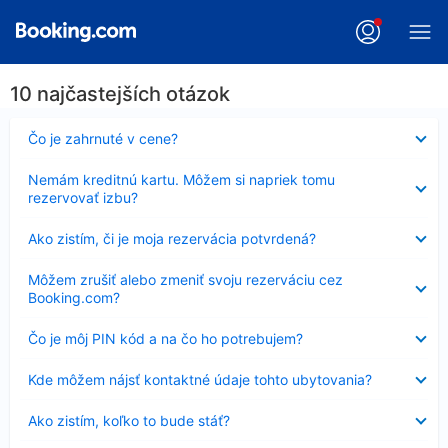
10 najčastejších otázok
Nezobrazuje
Čo je zahrnuté v cene?
sa
Nezobrazuje
Nemám kreditnú kartu. Môžem si napriek tomu
sa
rezervovať izbu?
Nezobrazuje
Ako zistím, či je moja rezervácia potvrdená?
sa
Nezobrazuje
Môžem zrušiť alebo zmeniť svoju rezerváciu cez
sa
Booking.com?
Nezobrazuje
Čo je môj PIN kód a na čo ho potrebujem?
sa
Nezobrazuje
Kde môžem nájsť kontaktné údaje tohto ubytovania?
sa
Nezobrazuje
Ako zistím, koľko to bude stáť?
sa