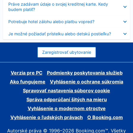
Nezobrazuje
Práve zadávam údaje o svojej kreditnej karte. Kedy
sa
budem platiť?
Nezobrazuje
Potrebuje hotel zálohu alebo platbu vopred?
sa
Nezobrazuje
Je možné požiadať prístelku alebo detskú postieľku?
sa
Zaregistrovať ubytovanie
Verzia pre PC
Podmienky poskytovania služieb
Ako fungujeme
Vyhlásenie o ochrane súkromia
Spravovať nastavenia súborov cookie
Správa odporúčaní šitých na mieru
Vyhlásenie o modernom otroctve
Vyhlásenie o ľudských právach
O Booking.com
Autorské práva © 1996–2026 Booking.com™. Všetky