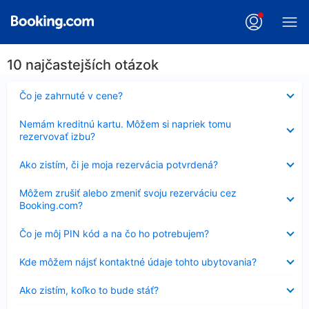
10 najčastejších otázok
Nezobrazuje
Čo je zahrnuté v cene?
sa
Nezobrazuje
Nemám kreditnú kartu. Môžem si napriek tomu
sa
rezervovať izbu?
Nezobrazuje
Ako zistím, či je moja rezervácia potvrdená?
sa
Nezobrazuje
Môžem zrušiť alebo zmeniť svoju rezerváciu cez
sa
Booking.com?
Nezobrazuje
Čo je môj PIN kód a na čo ho potrebujem?
sa
Nezobrazuje
Kde môžem nájsť kontaktné údaje tohto ubytovania?
sa
Nezobrazuje
Ako zistím, koľko to bude stáť?
sa