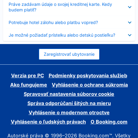
Nezobrazuje
Práve zadávam údaje o svojej kreditnej karte. Kedy
sa
budem platiť?
Nezobrazuje
Potrebuje hotel zálohu alebo platbu vopred?
sa
Nezobrazuje
Je možné požiadať prístelku alebo detskú postieľku?
sa
Zaregistrovať ubytovanie
Verzia pre PC
Podmienky poskytovania služieb
Ako fungujeme
Vyhlásenie o ochrane súkromia
Spravovať nastavenia súborov cookie
Správa odporúčaní šitých na mieru
Vyhlásenie o modernom otroctve
Vyhlásenie o ľudských právach
O Booking.com
Autorské práva © 1996–2026 Booking.com™. Všetky