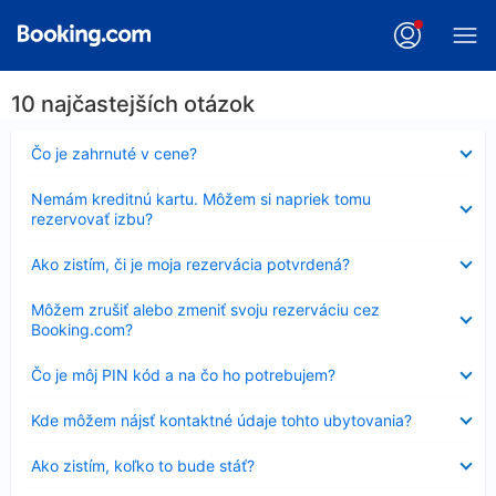
10 najčastejších otázok
Nezobrazuje
Čo je zahrnuté v cene?
sa
Nezobrazuje
Nemám kreditnú kartu. Môžem si napriek tomu
sa
rezervovať izbu?
Nezobrazuje
Ako zistím, či je moja rezervácia potvrdená?
sa
Nezobrazuje
Môžem zrušiť alebo zmeniť svoju rezerváciu cez
sa
Booking.com?
Nezobrazuje
Čo je môj PIN kód a na čo ho potrebujem?
sa
Nezobrazuje
Kde môžem nájsť kontaktné údaje tohto ubytovania?
sa
Nezobrazuje
Ako zistím, koľko to bude stáť?
sa