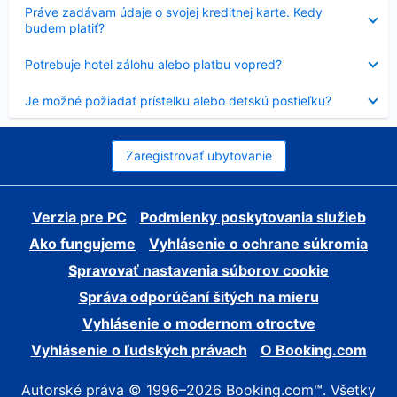
Nezobrazuje
Práve zadávam údaje o svojej kreditnej karte. Kedy
sa
budem platiť?
Nezobrazuje
Potrebuje hotel zálohu alebo platbu vopred?
sa
Nezobrazuje
Je možné požiadať prístelku alebo detskú postieľku?
sa
Zaregistrovať ubytovanie
Verzia pre PC
Podmienky poskytovania služieb
Ako fungujeme
Vyhlásenie o ochrane súkromia
Spravovať nastavenia súborov cookie
Správa odporúčaní šitých na mieru
Vyhlásenie o modernom otroctve
Vyhlásenie o ľudských právach
O Booking.com
Autorské práva © 1996–2026 Booking.com™. Všetky