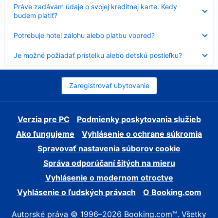
Nezobrazuje
Práve zadávam údaje o svojej kreditnej karte. Kedy
sa
budem platiť?
Nezobrazuje
Potrebuje hotel zálohu alebo platbu vopred?
sa
Nezobrazuje
Je možné požiadať prístelku alebo detskú postieľku?
sa
Zaregistrovať ubytovanie
Verzia pre PC
Podmienky poskytovania služieb
Ako fungujeme
Vyhlásenie o ochrane súkromia
Spravovať nastavenia súborov cookie
Správa odporúčaní šitých na mieru
Vyhlásenie o modernom otroctve
Vyhlásenie o ľudských právach
O Booking.com
Autorské práva © 1996–2026 Booking.com™. Všetky