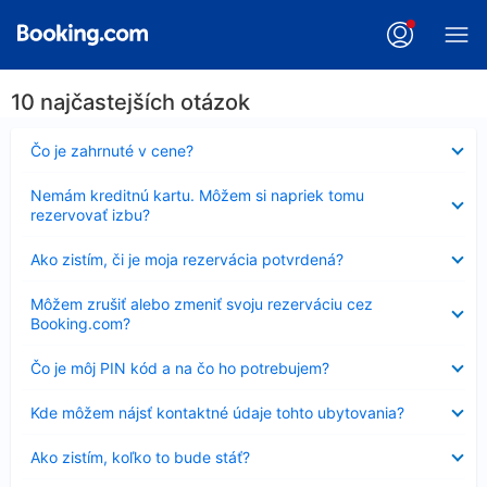
10 najčastejších otázok
Nezobrazuje
Čo je zahrnuté v cene?
sa
Nezobrazuje
Nemám kreditnú kartu. Môžem si napriek tomu
sa
rezervovať izbu?
Nezobrazuje
Ako zistím, či je moja rezervácia potvrdená?
sa
Nezobrazuje
Môžem zrušiť alebo zmeniť svoju rezerváciu cez
sa
Booking.com?
Nezobrazuje
Čo je môj PIN kód a na čo ho potrebujem?
sa
Nezobrazuje
Kde môžem nájsť kontaktné údaje tohto ubytovania?
sa
Nezobrazuje
Ako zistím, koľko to bude stáť?
sa