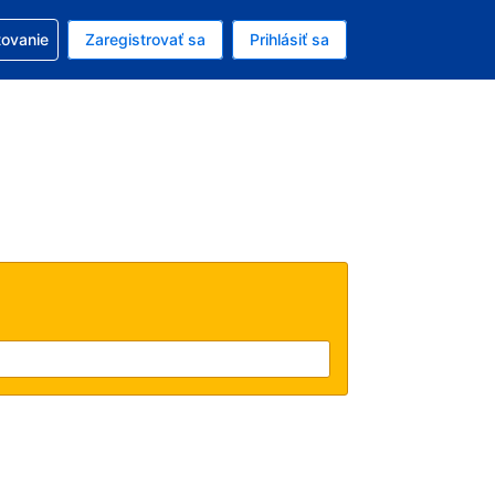
ezerváciou
tovanie
Zaregistrovať sa
Prihlásiť sa
enú menu EUR
e zvolený jazyk V slovenčine