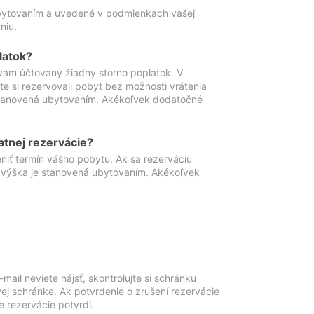
ubytovaním a uvedené v podmienkach vašej
niu.
latok?
vám účtovaný žiadny storno poplatok. V
te si rezervovali pobyt bez možnosti vrátenia
 stanovená ubytovaním. Akékoľvek dodatočné
atnej rezervácie?
niť termín vášho pobytu. Ak sa rezerváciu
o výška je stanovená ubytovaním. Akékoľvek
mail neviete nájsť, skontrolujte si schránku
vej schránke. Ak potvrdenie o zrušení rezervácie
 rezervácie potvrdí.