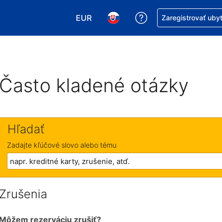
EUR
Získajte pomoc s r
Zaregistrovať uby
Vybrať menu. Momentálne máte zvol
Vybrať jazyk. Momentálne mát
Často kladené otázky
Hľadať
Zadajte kľúčové slovo alebo tému
Zrušenia
Môžem rezerváciu zrušiť?