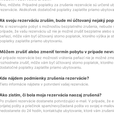
Áno, môžete. Prípadné poplatky za zrušenie rezervácie sú určené 
rezervácie. Akékoľvek dodatočné poplatky zaplatíte priamo ubytova
Ak svoju rezerváciu zruším, bude mi účtovaný nejaký pop
Ak si rezervujete pobyt s možnosťou bezplatného zrušenia, nebude 
prípade, že vašu rezerváciu už nie je možné zrušiť bezplatne alebo s
peňazí, môže vám byť účtovaný storno poplatok, ktorého výška je
poplatky zaplatíte priamo ubytovaniu.
Môžem zrušiť alebo zmeniť termín pobytu v prípade nevr
V prípade rezervácie bez možnosti vrátenia peňazí nie je možné zme
rozhodnete zrušiť, môže vám byť účtovaný storno poplatok, ktoréh
dodatočné poplatky zaplatíte priamo ubytovaniu.
Kde nájdem podmienky zrušenia rezervácie?
Tieto informácie nájdete v potvrdení vašej rezervácie.
Ako zistím, či bola moja rezervácia naozaj zrušená?
Po zrušení rezervácie dostanete potvrdzujúci e-mail. V prípade, že e-
prijatej pošty a priečinok spam/nevyžiadaná pošta vo svojej e-mailo
nedostanete do 24 hodín, kontaktujte ubytovanie, ktoré vám zrušenie