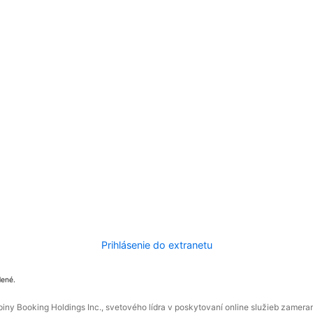
Prihlásenie do extranetu
dené.
ny Booking Holdings Inc., svetového lídra v poskytovaní online služieb zamera