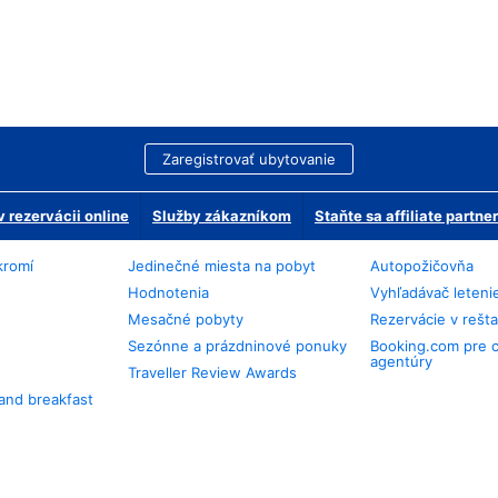
Zaregistrovať ubytovanie
 rezervácii online
Služby zákazníkom
Staňte sa affiliate partn
kromí
Jedinečné miesta na pobyt
Autopožičovňa
Hodnotenia
Vyhľadávač leteni
Mesačné pobyty
Rezervácie v rešt
Sezónne a prázdninové ponuky
Booking.com pre 
agentúry
Traveller Review Awards
and breakfast