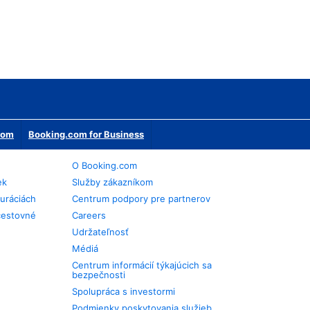
erom
Booking.com for Business
O Booking.com
ek
Služby zákazníkom
auráciách
Centrum podpory pre partnerov
cestovné
Careers
Udržateľnosť
Médiá
Centrum informácií týkajúcich sa
bezpečnosti
Spolupráca s investormi
Podmienky poskytovania služieb