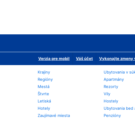
Verzia pre mobil
Váš účet
Vykonajte zmeny v
Krajiny
Ubytovania v sú
Regióny
Apartmány
Mestá
Rezorty
Štvrte
Vily
Letiská
Hostely
Hotely
Ubytovania bed 
Zaujímavé miesta
Penzióny