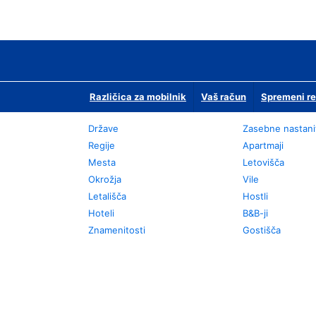
Različica za mobilnik
Vaš račun
Spremeni re
Države
Zasebne nastani
Regije
Apartmaji
Mesta
Letovišča
Okrožja
Vile
Letališča
Hostli
Hoteli
B&B-ji
Znamenitosti
Gostišča