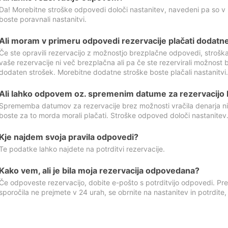
Da! Morebitne stroške odpovedi določi nastanitev, navedeni pa so v
boste poravnali nastanitvi.
Ali moram v primeru odpovedi rezervacije plačati dodatn
Če ste opravili rezervacijo z možnostjo brezplačne odpovedi, stroš
vaše rezervacije ni več brezplačna ali pa če ste rezervirali možnost 
dodaten strošek. Morebitne dodatne stroške boste plačali nastanitvi.
Ali lahko odpovem oz. spremenim datume za rezervacijo b
Sprememba datumov za rezervacije brez možnosti vračila denarja ni
boste za to morda morali plačati. Stroške odpoved določi nastanitev.
Kje najdem svoja pravila odpovedi?
Te podatke lahko najdete na potrditvi rezervacije.
Kako vem, ali je bila moja rezervacija odpovedana?
Če odpoveste rezervacijo, dobite e-pošto s potrditvijo odpovedi. Prev
sporočila ne prejmete v 24 urah, se obrnite na nastanitev in potrdite