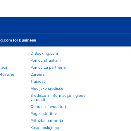
g.com for Business
O Booking.com
Pomoč strankam
racij
Pomoč za partnerje
otovalne
Careers
Trajnost
Medijsko središče
Središče z informacijami glede
varnosti
Odnosi z investitorji
Pogoji storitev
Pritožba partnerja
Kako poslujemo