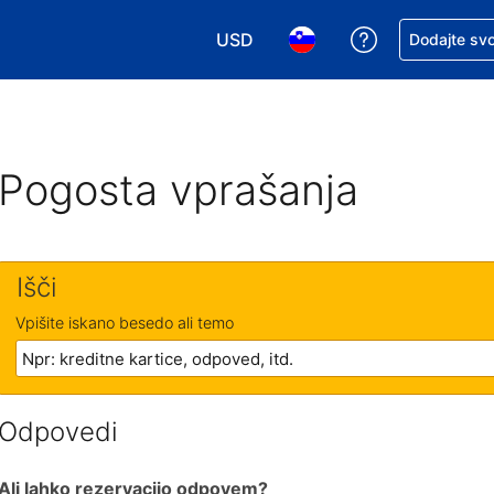
USD
Zaprosite za 
Dodajte svo
Izbira valute. Vaša trenutna valut
Izbira jezika. Vaš trenutn
Pogosta vprašanja
Išči
Vpišite iskano besedo ali temo
Odpovedi
Ali lahko rezervacijo odpovem?