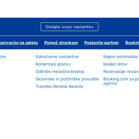
Dodajte svojo nastanitev
zervacijo na spletu
Pomoč strankam
Postanite partner
Bookin
tve
Edinstvene nastanitve
Najem avtomobila
Komentarji gostov
Iskalec letov
Odkrijte mesečna bivanja
Rezervacije restav
Sezonske in počitniške ponudbe
Booking.com za p
agente
Traveller Review Awards