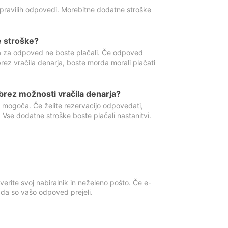
 pravilih odpovedi. Morebitne dodatne stroške
e stroške?
ka za odpoved ne boste plačali. Če odpoved
brez vračila denarja, boste morda morali plačati
rez možnosti vračila denarja?
 mogoča. Če želite rezervacijo odpovedati,
 Vse dodatne stroške boste plačali nastanitvi.
erite svoj nabiralnik in neželeno pošto. Če e-
, da so vašo odpoved prejeli.