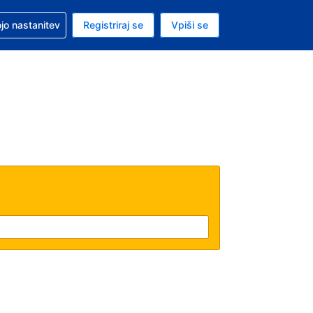
pomoč pri rezervaciji
jo nastanitev
Registriraj se
Vpiši se
a je ameriški dolar
i jezik je Slovenščini